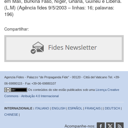
em Mali, Burkina Faso, Níger, Ghana, Guinéu e Libéria.
(L.M) (Agência fides 9/5/2003 – linhas: 16; palavras:
196)
Compartilhar:
Agenzia Fides - Palazzo “de Propaganda Fide” - 00120 - Città del Vaticano Tel. +39-
06-69880115 - Fax +39-06-69880107
Os conteúdos do site estão publicados sob uma
Licença Creative
Commons - Atribuição 4.0 Internacional
INTERNAZIONALE :
ITALIANO
|
ENGLISH
|
ESPAÑOL
|
FRANÇAIS
| |
DEUTSCH
|
CHINESE
|
Acompanhe-nos: