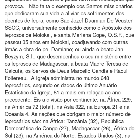
provoca. Não falta o exemplo dos Santos missionários
que dedicaram sua vida a aliviar os sofrimentos dos
doentes de lepra, como São Jozef Daamian De Veuster
SSCC, universalmente conhecido como o Apóstolo dos
leprosos de Molokai, e santa Mariana Cope, O.S.F., que
passou 35 anos em Molokai, coadjuvando com outras
irmãs a obra do pe. Damiano; ou ainda o beato Jan
Beyzym, S.I., que desempenhou o seu ministério entre
os leprosos de Madagascar, a beata Madre Teresa de
Calcutá, os Servos de Deus Marcello Candia e Raoul
Follereau. A Igreja administra no mundo 648
leprosários, segundo os dados do último Anuário
Estatístico da Igreja, 81 a mais em relação ao ano
precedente. Eis a divisão por continente: na África 229,
na América 72 (total), na Ásia 322, na Europa 21 e na
Oceania 4. As nações que obrigam o maior número de
leprosários são: na África: Tanzânia (32), República
Democrática do Congo (27), Madagascar (26), África do
Sul (23); na América do Norte: Estados Unidos (3); na