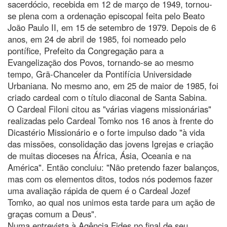
sacerdócio, recebida em 12 de março de 1949, tornou-
se plena com a ordenação episcopal feita pelo Beato
João Paulo II, em 15 de setembro de 1979. Depois de 6
anos, em 24 de abril de 1985, foi nomeado pelo
pontífice, Prefeito da Congregação para a
Evangelização dos Povos, tornando-se ao mesmo
tempo, Grã-Chanceler da Pontifícia Universidade
Urbaniana. No mesmo ano, em 25 de maior de 1985, foi
criado cardeal com o título diaconal de Santa Sabina.
O Cardeal Filoni citou as "várias viagens missionárias"
realizadas pelo Cardeal Tomko nos 16 anos à frente do
Dicastério Missionário e o forte impulso dado "à vida
das missões, consolidação das jovens Igrejas e criação
de muitas dioceses na África, Ásia, Oceania e na
América". Então concluiu: "Não pretendo fazer balanços,
mas com os elementos ditos, todos nós podemos fazer
uma avaliação rápida de quem é o Cardeal Jozef
Tomko, ao qual nos unimos esta tarde para um ação de
graças comum a Deus".
Numa entrevista à Agência Fides no final de seu