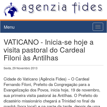
Menu
Toggl
naviga
VATICANO - Inicia-se hoje a
visita pastoral do Cardeal
Filoni às Antilhas
Sexta, 29 Novembro 2013
Cidade do Vaticano (Agência Fides) – O Cardeal
Fernando Filoni, Prefeito da Congregação para a
Evangelização dos Povos, inicia hoje, 19 de novembro,
sua primeira visita pastoral às Antilhas. O Prefeito do
dicastério missionário chegará a Trinidad no final da
manhã (hora local) e na parte da tarde, depois de uma