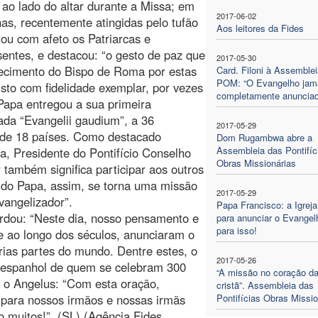
ao lado do altar durante a Missa; em
2017-06-02
nas, recentemente atingidas pelo tufão
Aos leitores da Fides
ou com afeto os Patriarcas e
sentes, e destacou: “o gesto de paz que
2017-05-30
nhecimento do Bispo de Roma por estas
Card. Filoni à Assemblei
POM: “O Evangelho jam
to com fidelidade exemplar, por vezes
completamente anunciad
 Papa entregou a sua primeira
lada “Evangelii gaudium”, a 36
2017-05-29
 de 18 países. Como destacado
Dom Rugambwa abre a
Assembleia das Pontifíc
a, Presidente do Pontifício Conselho
Obras Missionárias
também significa participar aos outros
o do Papa, assim, se torna uma missão
2017-05-29
vangelizador”.
Papa Francisco: a Igreja
ordou: “Neste dia, nosso pensamento e
para anunciar o Evangel
para isso!
e ao longo dos séculos, anunciaram o
ias partes do mundo. Dentre estes, o
2017-05-26
o espanhol de quem se celebram 300
“A missão no coração da
r o Angelus: “Com esta oração,
cristã”. Assembleia das
 para nossos irmãos e nossas irmãs
Pontifícias Obras Missio
o muitos!”. (SL) (Agência Fides