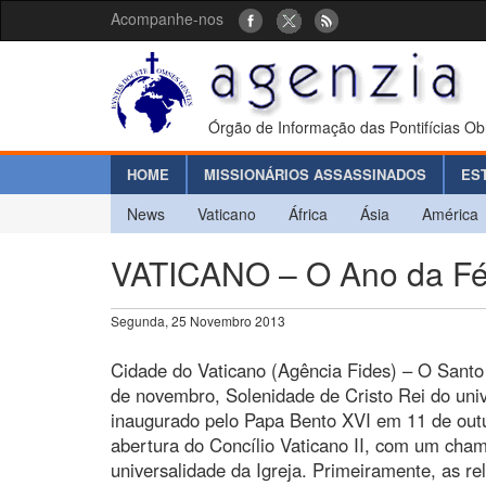
Acompanhe-nos
Órgão de Informação das Pontifícias Ob
HOME
MISSIONÁRIOS ASSASSINADOS
ES
News
Vaticano
África
Ásia
América
VATICANO – O Ano da Fé 
Segunda, 25 Novembro 2013
Cidade do Vaticano (Agência Fides) – O Santo
de novembro, Solenidade de Cristo Rei do univ
inaugurado pelo Papa Bento XVI em 11 de outu
abertura do Concílio Vaticano II, com um cha
universalidade da Igreja. Primeiramente, as re