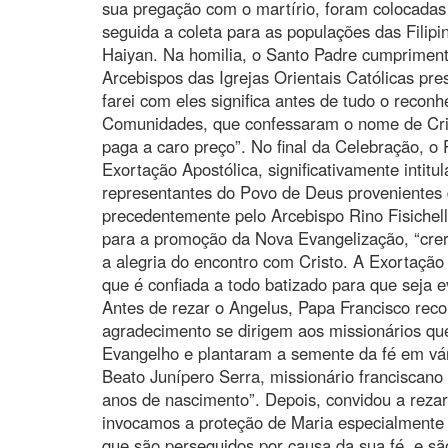
sua pregação com o martírio, foram colocadas 
seguida a coleta para as populações das Filipi
Haiyan. Na homilia, o Santo Padre cumpriment
Arcebispos das Igrejas Orientais Católicas pre
farei com eles significa antes de tudo o reco
Comunidades, que confessaram o nome de Cris
paga a caro preço”. No final da Celebração, o
Exortação Apostólica, significativamente intitu
representantes do Povo de Deus provenientes
precedentemente pelo Arcebispo Rino Fisichell
para a promoção da Nova Evangelização, “crer 
a alegria do encontro com Cristo. A Exortaçã
que é confiada a todo batizado para que seja e
Antes de rezar o Angelus, Papa Francisco rec
agradecimento se dirigem aos missionários qu
Evangelho e plantaram a semente da fé em vár
Beato Junípero Serra, missionário franciscan
anos de nascimento”. Depois, convidou a reza
invocamos a proteção de Maria especialmente
que são perseguidos por causa da sua fé, e sã