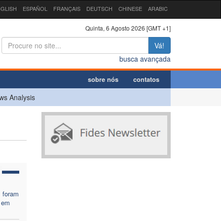
GLISH
ESPAÑOL
FRANÇAIS
DEUTSCH
CHINESE
ARABIC
Quinta, 6 Agosto 2026 [GMT +1]
Vá!
busca avançada
sobre nós
contatos
ws Analysis
s foram
 em