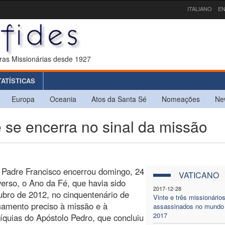
ITALIANO
EN
ras Missionárias desde 1927
TATÍSTICAS
Europa
Oceania
Atos da Santa Sé
Nomeações
Ne
se encerra no sinal da missão
 Padre Francisco encerrou domingo, 24
VATICANO
erso, o Ano da Fé, que havia sido
2017-12-28
bro de 2012, no cinquentenário de
Vinte e três missionário
mamento preciso à missão e à
assassinados no mundo
2017
líquias do Apóstolo Pedro, que concluiu