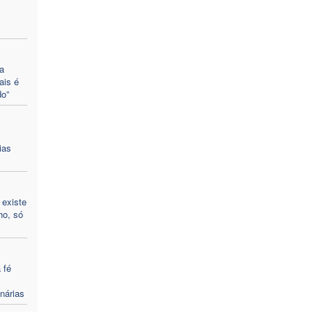
a
ais é
o”
ias
 existe
ho, só
 fé
nárias