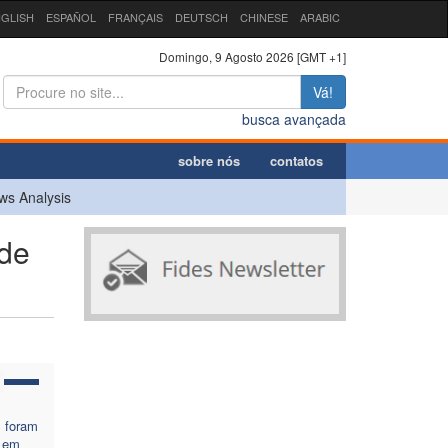
GLISH
ESPAÑOL
FRANÇAIS
DEUTSCH
CHINESE
ARABIC
Domingo, 9 Agosto 2026 [GMT +1]
Vá!
busca avançada
sobre nós
contatos
ws Analysis
 de
s foram
 em