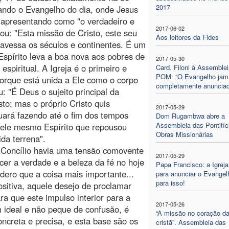
2017
tando o Evangelho do dia, onde Jesus
é apresentando como "o verdadeiro e
2017-06-02
cou: "Esta missão de Cristo, este seu
Aos leitores da Fides
avessa os séculos e continentes. É um
spírito leva a boa nova aos pobres de
2017-05-30
spiritual. A Igreja é o primeiro e
Card. Filoni à Assemblei
POM: “O Evangelho jam
porque está unida a Ele como o corpo
completamente anunciad
: "É Deus o sujeito principal da
to; mas o próprio Cristo quis
2017-05-29
inuará fazendo até o fim dos tempos
Dom Rugambwa abre a
Assembleia das Pontifíc
quele mesmo Espírito que repousou
Obras Missionárias
da terrena".
 Concílio havia uma tensão comovente
2017-05-29
er a verdade e a beleza da fé no hoje
Papa Francisco: a Igreja
dero que a coisa mais importante...
para anunciar o Evangel
para isso!
ositiva, aquele desejo de proclamar
 que este impulso interior para a
2017-05-26
ideal e não peque de confusão, é
“A missão no coração da
ncreta e precisa, e esta base são os
cristã”. Assembleia das