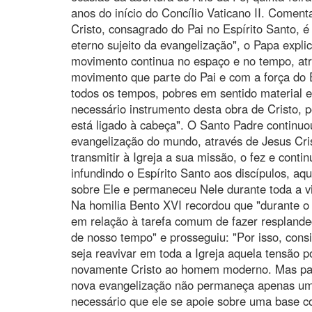
anos do início do Concílio Vaticano II. Comen
Cristo, consagrado do Pai no Espírito Santo, 
eterno sujeito da evangelização", o Papa expli
movimento continua no espaço e no tempo, atr
movimento que parte do Pai e com a força do E
todos os tempos, pobres em sentido material e e
necessário instrumento desta obra de Cristo, 
está ligado à cabeça". O Santo Padre continuou
evangelização do mundo, através de Jesus Cris
transmitir à Igreja a sua missão, o fez e cont
infundindo o Espírito Santo aos discípulos, a
sobre Ele e permaneceu Nele durante toda a vi
Na homilia Bento XVI recordou que "durante o
em relação à tarefa comum de fazer resplandec
de nosso tempo" e prosseguiu: "Por isso, consi
seja reavivar em toda a Igreja aquela tensão p
novamente Cristo ao homem moderno. Mas para
nova evangelização não permaneça apenas um 
necessário que ele se apoie sobre uma base co