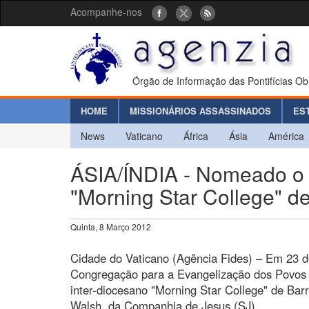
Acompanhe-nos
Órgão de Informação das Pontifícias Ob
HOME
MISSIONÁRIOS ASSASSINADOS
ES
News
Vaticano
África
Ásia
América
ÁSIA/ÍNDIA - Nomeado o r
"Morning Star College" d
Quinta, 8 Março 2012
Cidade do Vaticano (Agência Fides) – Em 23 d
Congregação para a Evangelização dos Povos
inter-diocesano "Morning Star College" de Barra
Walsh, da Companhia de Jesus (SJ).