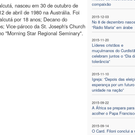
compaixão
alcutá, nasceu em 30 de outubro de
 de abril de 1980 na Austrália. Foi
2015-12-03
Calcutá por 18 anos; Decano do
No 8 de dezembro nasc
s; Vice-pároco da St. Joseph's Church
“Rádio Maria” em árabe
no "Morning Star Regional Seminary".
2015-11-20
Líderes cristãos e
muçulmanos do Curdist
celebram juntos o “Dia d
tolerância”
2015-11-10
Igreja: “Depois das elei
esperança por um futuro
unidade na nação”
2015-09-22
A África se prepara para
acolher o Papa Francisc
2015-09-14
O Card. Filoni conclui a 