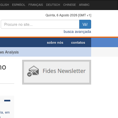
GLISH
ESPAÑOL
FRANÇAIS
DEUTSCH
CHINESE
ARABIC
Quinta, 6 Agosto 2026 [GMT +1]
Vá!
busca avançada
sobre nós
contatos
ws Analysis
no
sia, em
e