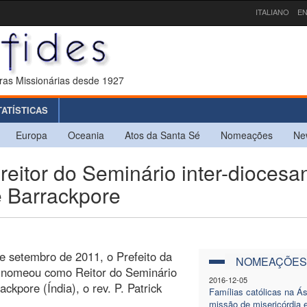
ITALIANO
EN
ras Missionárias desde 1927
TATÍSTICAS
Europa
Oceania
Atos da Santa Sé
Nomeações
Ne
eitor do Seminário inter-diocesa
e Barrackpore
e setembro de 2011, o Prefeito da
NOMEAÇÕES
 nomeou como Reitor do Seminário
2016-12-05
ckpore (Índia), o rev. P. Patrick
Famílias católicas na Á
missão de misericórdia 