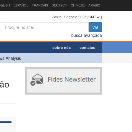
GLISH
ESPAÑOL
FRANÇAIS
DEUTSCH
CHINESE
ARABIC
Sexta, 7 Agosto 2026 [GMT +1]
Vá!
busca avançada
sobre nós
contatos
ws Analysis
ção