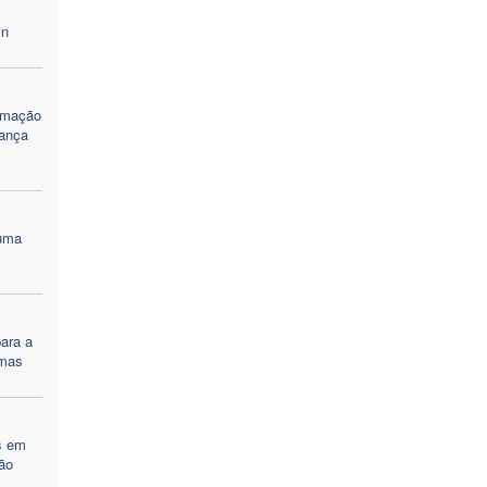
in
ormação
ança
numa
ara a
rmas
s em
ão