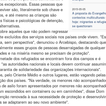
os excepcionais. Essas pessoas que
viver são, literalmente sob chave e
2015-05-05
A proposta do Evangelh
os, e até mesmo as crianças são
contextos multiculturais
físicas e psicológicas de detenção,
hoje: migrantes e refugi
lternativas.
se questionam
obre aqueles que não podem regressar
e excluídos dos serviços sociais nos países onde vivem. "E
, sem perspectiva", denunciou o Arcebispo, destacando que
otalmente esses grupos de pessoas desarraigadas de qualquer
ldades e na miséria mesmo se precisam de proteção".
metade dos refugiados se encontram fora dos campos e é
, "as autoridades nacionais e locais devem continuar assumi
rantia de solidariedade das organizações internacionais".
, pelo Oriente Médio e outros lugares, estão vagando pelas
teção dos países. "Na verdade, os menores não acompanhado
os de asilo foram apresentados por menores não acompanha
am escondidos em containers ou em caminhões", disse Dom
enção renovada à sua necessidade de proteção e desenvolvi
es se adaptarem ao seu novo ambiente".