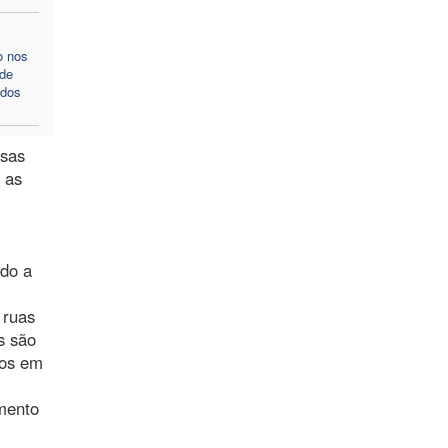
o nos
 de
ados
ssas
 as
ndo a
 ruas
s são
dos em
mento