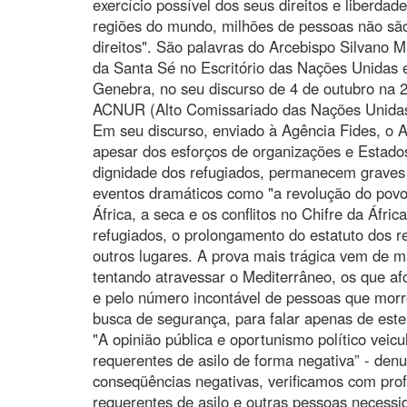
exercício possível dos seus direitos e liberda
regiões do mundo, milhões de pessoas não são
direitos". São palavras do Arcebispo Silvano
da Santa Sé no Escritório das Nações Unidas e
Genebra, no seu discurso de 4 de outubro na 
ACNUR (Alto Comissariado das Nações Unidas
Em seu discurso, enviado à Agência Fides, o A
apesar dos esforços de organizações e Estados
dignidade dos refugiados, permanecem graves 
eventos dramáticos como "a revolução do pov
África, a seca e os conflitos no Chifre da Áfri
refugiados, o prolongamento do estatuto dos 
outros lugares. A prova mais trágica vem de 
tentando atravessar o Mediterrâneo, os que a
e pelo número incontável de pessoas que mor
busca de segurança, para falar apenas de este
"A opinião pública e oportunismo político vei
requerentes de asilo de forma negativa” - den
conseqüências negativas, verificamos com pro
requerentes de asilo e outras pessoas necess