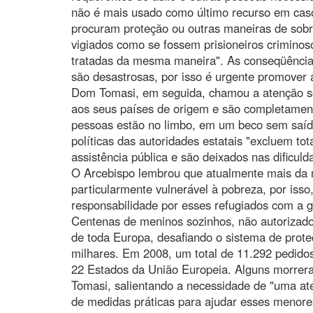
não é mais usado como último recurso em cas
procuram proteção ou outras maneiras de sobre
vigiados como se fossem prisioneiros criminos
tratadas da mesma maneira". As conseqüências 
são desastrosas, por isso é urgente promover a
Dom Tomasi, em seguida, chamou a atenção s
aos seus países de origem e são completament
pessoas estão no limbo, em um beco sem saída
políticas das autoridades estatais "excluem t
assistência pública e são deixados nas dificu
O Arcebispo lembrou que atualmente mais da 
particularmente vulnerável à pobreza, por isso
responsabilidade por esses refugiados com a ga
Centenas de meninos sozinhos, não autorizados
de toda Europa, desafiando o sistema de pro
milhares. Em 2008, um total de 11.292 pedid
22 Estados da União Europeia. Alguns morrer
Tomasi, salientando a necessidade de "uma at
de medidas práticas para ajudar esses menor