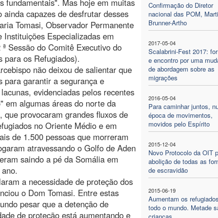
des fundamentais". Mas hoje em muitas
Confirmação do Diretor
 ainda capazes de desfrutar desses
nacional das POM, Mart
Brunner-Artho
 Maria Tomasi, Observador Permanente
 Instituições Especializadas em
2017-05-04
2 ª Sessão do Comitê Executivo do
Scalabrini-Fest 2017: f
 para os Refugiados).
e encontro por uma mud
rcebispo não deixou de salientar que
de abordagem sobre as
migrações
 para garantir a segurança e
lacunas, evidenciadas pelos recentes
2016-05-04
o" em algumas áreas do norte da
Para caminhar juntos, 
ca, que provocaram grandes fluxos de
época de movimentos,
movidos pelo Espírito
refugiados no Oriente Médio e em
mais de 1.500 pessoas que morreram
2015-12-04
fogaram atravessando o Golfo de Aden
Novo Protocolo da OIT p
reram saindo a pé da Somália em
abolição de todas as fo
 ano.
de escravidão
cularam a necessidade de proteção dos
2015-06-19
unciou o Dom Tomasi. Entre estas
Aumentam os refugiado
fundo pesar que a detenção de
todo o mundo. Metade s
idade de proteção está aumentando e
crianças