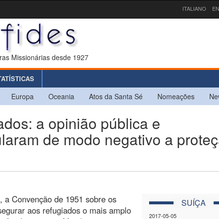
ITALIANO
EN
ras Missionárias desde 1927
TATÍSTICAS
Europa
Oceania
Atos da Santa Sé
Nomeações
Ne
os: a opinião pública e
cularam de modo negativo a prote
, a Convenção de 1951 sobre os
SUÍÇA
segurar aos refugiados o mais amplo
2017-05-05