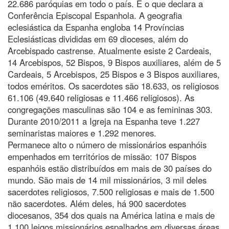
22.686 paróquias em todo o país. É o que declara a
Conferência Episcopal Espanhola. A geografia
eclesiástica da Espanha engloba 14 Províncias
Eclesiásticas divididas em 69 dioceses, além do
Arcebispado castrense. Atualmente esiste 2 Cardeais,
14 Arcebispos, 52 Bispos, 9 Bispos auxiliares, além de 5
Cardeais, 5 Arcebispos, 25 Bispos e 3 Bispos auxiliares,
todos eméritos. Os sacerdotes são 18.633, os religiosos
61.106 (49.640 religiosas e 11.466 religiosos). As
congregações masculinas são 104 e as femininas 303.
Durante 2010/2011 a Igreja na Espanha teve 1.227
seminaristas maiores e 1.292 menores.
Permanece alto o número de missionários espanhóis
empenhados em territórios de missão: 107 Bispos
espanhóis estão distribuídos em mais de 30 países do
mundo. São mais de 14 mil missionários, 3 mil deles
sacerdotes religiosos, 7.500 religiosas e mais de 1.500
não sacerdotes. Além deles, há 900 sacerdotes
diocesanos, 354 dos quais na América latina e mais de
1.100 leigos missionários espalhados em diversas áreas