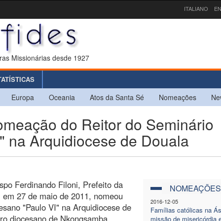
ITALIANO
EN
ras Missionárias desde 1927
TATÍSTICAS
Europa
Oceania
Atos da Santa Sé
Nomeações
Ne
eação do Reitor do Seminário
I" na Arquidiocese de Douala
spo Ferdinando Filoni, Prefeito da
NOMEAÇÕES
, em 27 de maio de 2011, nomeou
2016-12-05
cesano "Paulo VI" na Arquidiocese de
Famílias católicas na Á
lero diocesano de Nkongsamba.
missão de misericórdia 