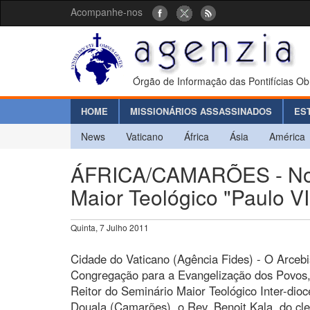
Acompanhe-nos
Órgão de Informação das Pontifícias Ob
HOME
MISSIONÁRIOS ASSASSINADOS
ES
News
Vaticano
África
Ásia
América
ÁFRICA/CAMARÕES - Nom
Maior Teológico "Paulo V
Quinta, 7 Julho 2011
Cidade do Vaticano (Agência Fides) - O Arcebi
Congregação para a Evangelização dos Povos
Reitor do Seminário Maior Teológico Inter-dio
Douala (Camarões), o Rev. Benoit Kala, do c