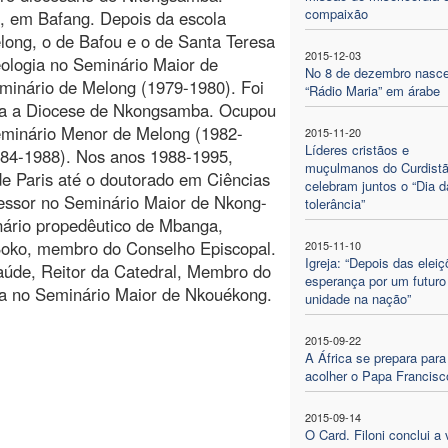
compaixão
, em Bafang. Depois da escola
long, o de Bafou e o de Santa Teresa
2015-12-03
eologia no Seminário Maior de
No 8 de dezembro nasc
minário de Melong (1979-1980). Foi
“Rádio Maria” em árabe
ara a Diocese de Nkongsamba. Ocupou
Seminário Menor de Melong (1982-
2015-11-20
Líderes cristãos e
984-1988). Nos anos 1988-1995,
muçulmanos do Curdist
de Paris até o doutorado em Ciências
celebram juntos o “Dia d
ofessor no Seminário Maior de Nkong-
tolerância”
inário propedêutico de Mbanga,
Boko, membro do Conselho Episcopal.
2015-11-10
Igreja: “Depois das elei
aúde, Reitor da Catedral, Membro do
esperança por um futuro
gia no Seminário Maior de Nkouékong.
unidade na nação”
2015-09-22
A África se prepara para
acolher o Papa Francisc
2015-09-14
O Card. Filoni conclui a 