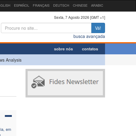
GLISH
ESPAÑOL
FRANÇAIS
DEUTSCH
CHINESE
ARABIC
Sexta, 7 Agosto 2026 [GMT +1]
Vá!
busca avançada
sobre nós
contatos
ws Analysis
sia, em
e