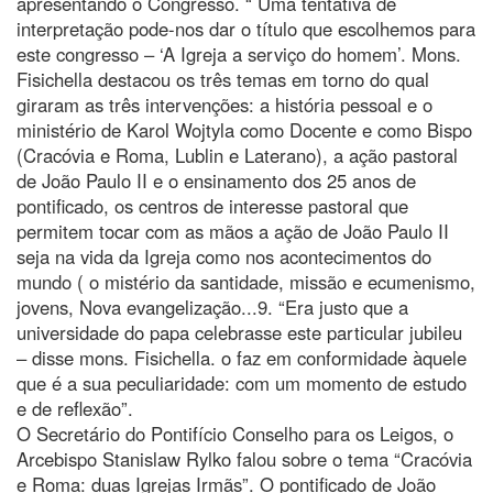
apresentando o Congresso. “ Uma tentativa de
interpretação pode-nos dar o título que escolhemos para
este congresso – ‘A Igreja a serviço do homem’. Mons.
Fisichella destacou os três temas em torno do qual
giraram as três intervenções: a história pessoal e o
ministério de Karol Wojtyla como Docente e como Bispo
(Cracóvia e Roma, Lublin e Laterano), a ação pastoral
de João Paulo II e o ensinamento dos 25 anos de
pontificado, os centros de interesse pastoral que
permitem tocar com as mãos a ação de João Paulo II
seja na vida da Igreja como nos acontecimentos do
mundo ( o mistério da santidade, missão e ecumenismo,
jovens, Nova evangelização...9. “Era justo que a
universidade do papa celebrasse este particular jubileu
– disse mons. Fisichella. o faz em conformidade àquele
que é a sua peculiaridade: com um momento de estudo
e de reflexão”.
O Secretário do Pontifício Conselho para os Leigos, o
Arcebispo Stanislaw Rylko falou sobre o tema “Cracóvia
e Roma: duas Igrejas Irmãs”. O pontificado de João