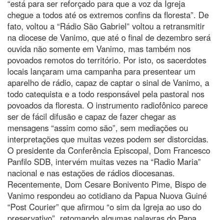
“está para ser reforçado para que a voz da Igreja
chegue a todos até os extremos confins da floresta”. De
fato, voltou a “Rádio São Gabriel” voltou a retransmitir
na diocese de Vanimo, que até o final de dezembro será
ouvida não somente em Vanimo, mas também nos
povoados remotos do território. Por isto, os sacerdotes
locais lançaram uma campanha para presentear um
aparelho de rádio, capaz de captar o sinal de Vanimo, a
todo catequista e a todo responsável pela pastoral nos
povoados da floresta. O instrumento radiofônico parece
ser de fácil difusão e capaz de fazer chegar as
mensagens “assim como são”, sem mediações ou
interpretações que muitas vezes podem ser distorcidas.
O presidente da Conferência Episcopal, Dom Francesco
Panfilo SDB, intervém muitas vezes na “Radio Maria”
nacional e nas estações de rádios diocesanas.
Recentemente, Dom Cesare Bonivento Pime, Bispo de
Vanimo respondeu ao cotidiano da Papua Nuova Guiné
“Post Courier” que afirmou “o sim da Igreja ao uso do
preservativo”, retomando algumas palavras do Papa