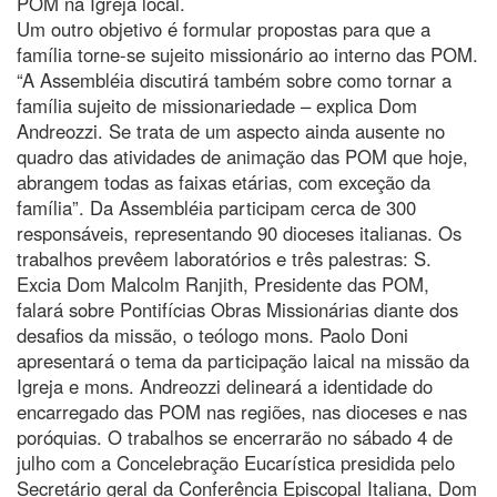
POM na Igreja local.
Um outro objetivo é formular propostas para que a
família torne-se sujeito missionário ao interno das POM.
“A Assembléia discutirá também sobre como tornar a
família sujeito de missionariedade – explica Dom
Andreozzi. Se trata de um aspecto ainda ausente no
quadro das atividades de animação das POM que hoje,
abrangem todas as faixas etárias, com exceção da
família”. Da Assembléia participam cerca de 300
responsáveis, representando 90 dioceses italianas. Os
trabalhos prevêem laboratórios e três palestras: S.
Excia Dom Malcolm Ranjith, Presidente das POM,
falará sobre Pontifícias Obras Missionárias diante dos
desafios da missão, o teólogo mons. Paolo Doni
apresentará o tema da participação laical na missão da
Igreja e mons. Andreozzi delineará a identidade do
encarregado das POM nas regiões, nas dioceses e nas
poróquias. O trabalhos se encerrarão no sábado 4 de
julho com a Concelebração Eucarística presidida pelo
Secretário geral da Conferência Episcopal Italiana, Dom