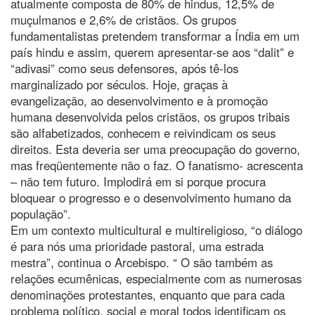
atualmente composta de 80% de hindus, 12,5% de
muçulmanos e 2,6% de cristãos. Os grupos
fundamentalistas pretendem transformar a Índia em um
país hindu e assim, querem apresentar-se aos “dalit” e
“adivasi” como seus defensores, após tê-los
marginalizado por séculos. Hoje, graças à
evangelização, ao desenvolvimento e à promoção
humana desenvolvida pelos cristãos, os grupos tribais
são alfabetizados, conhecem e reivindicam os seus
direitos. Esta deveria ser uma preocupação do governo,
mas freqüentemente não o faz. O fanatismo- acrescenta
– não tem futuro. Implodirá em si porque procura
bloquear o progresso e o desenvolvimento humano da
população”.
Em um contexto multicultural e multireligioso, “o diálogo
é para nós uma prioridade pastoral, uma estrada
mestra”, continua o Arcebispo. “ O são também as
relações ecumênicas, especialmente com as numerosas
denominações protestantes, enquanto que para cada
problema político, social e moral todos identificam os