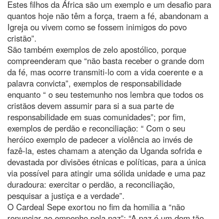
Estes filhos da África são um exemplo e um desafio para
quantos hoje não têm a força, traem a fé, abandonam a
Igreja ou vivem como se fossem inimigos do povo
cristão”.
São também exemplos de zelo apostólico, porque
compreenderam que “não basta receber o grande dom
da fé, mas ocorre transmiti-lo com a vida coerente e a
palavra convicta”, exemplos de responsabilidade
enquanto “ o seu testemunho nos lembra que todos os
cristãos devem assumir para si a sua parte de
responsabilidade em suas comunidades”; por fim,
exemplos de perdão e reconciliação: “ Com o seu
heróico exemplo de padecer a violência ao invés de
fazê-la, estes chamam a atenção da Uganda sofrida e
devastada por divisões étnicas e políticas, para a única
via possível para atingir uma sólida unidade e uma paz
duradoura: exercitar o perdão, a reconciliação,
pesquisar a justiça e a verdade”.
O Cardeal Sepe exortou no fim da homilia a “não
renunciar ao empenho pela paz”: “A paz é um dom tão