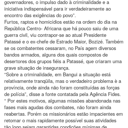
governadores, o impulso dado à criminalidade e a
iniciativa indispensável para ir verdadeiramente ao
encontro das exigências do povo”.
Furtos, raptos e homicídios estão na ordem do dia na
República Centro- Africana que há pouco saiu de uma
guerra civil, viu contrapor-se ao atual Presidente
Patassé e o ex-chefe de Estrado Maior, Bozizé. Também
se os combatentes cessaram, no País agem diversos
bandos armados, alguns dos quais compostos de
desertores dos grupos fiéis a Patassé, que criaram uma
grave situação de insegurança.
“Sobre a criminalidade, em Bangui a situação está
relativamente tranqüila, mas o verdadeiro problema è a
província, onde ainda não foram constituídas as forças
de polícia”, disse a fonte contatada pela Agência Fides.
“ Por estes motivos, algumas missões abandonada nas
fases mais agudas dos combates, não foram ainda
reabertas. Porém os missionários estão impacientes em
retomar o mais rapidamente possível suas atividades
tão logo sejam garantidas condições mínimas de