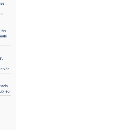
ise
la
stão
mais
”,
espiãs
enado
ubileu
,