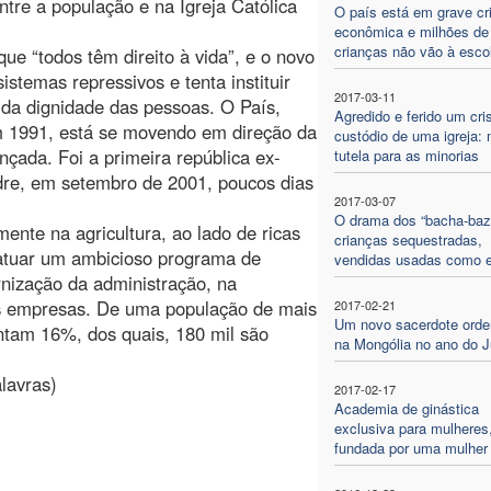
tre a população e na Igreja Católica
O país está em grave cr
econômica e milhões de
crianças não vão à esco
que “todos têm direito à vida”, e o novo
stemas repressivos e tenta instituir
2017-03-11
 da dignidade das pessoas. O País,
Agredido e ferido um cri
 1991, está se movendo em direção da
custódio de uma igreja: 
ada. Foi a primeira república ex-
tutela para as minorias
adre, em setembro de 2001, poucos dias
2017-03-07
O drama dos “bacha-bazi
ente na agricultura, ao lado de ricas
crianças sequestradas,
 atuar um ambicioso programa de
vendidas usadas como 
rnização da administração, na
s empresas. De uma população de mais
2017-02-21
Um novo sacerdote ord
ntam 16%, dos quais, 180 mil são
na Mongólia no ano do J
lavras)
2017-02-17
Academia de ginástica
exclusiva para mulheres
fundada por uma mulher