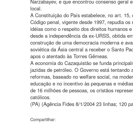
Narzabayev, e que encontrou consenso geral en
local.
A Constituição do País estabelece, no art. 15, 
Código penal, vigente desde 1997, repudia os si
idéias como o respeito dos direitos humanos e
desde a independência da ex-URSS, obtida em
construção de uma democracia moderna e avanç
soviética da Ásia central a receber o Santo P
apos o atentado às Torres Gêmeas.
A economia do Cazaquistão se funda principalm
jazidas de petróleo. O Governo está tentando
reformas, baseado no welfare social, na mode
educação e no incentivo às pequenas e média
de 16 milhões de pessoas, os cristãos represe
católicos.
(PA) (Agência Fides 8/1/2004 23 linhas; 120 pa
Compartilhar: