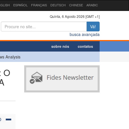
GLISH
ESPAÑOL
FRANÇAIS
DEUTSCH
CHINESE
ARABIC
Quinta, 6 Agosto 2026 [GMT +1]
Vá!
busca avançada
sobre nós
contatos
ws Analysis
: O
A
O