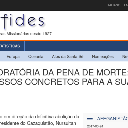
ITALIANO
EN
ras Missionárias desde 1927
TATÍSTICAS
Europa
Oceania
Atos da Santa Sé
Nomeações
Ne
ORATÓRIA DA PENA DE MORTE
SSOS CONCRETOS PARA A SU
 em direção da definitiva abolição da
AFEGANISTÃ
presidente do Cazaquistão, Nursultan
2017-03-24