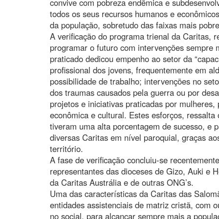
convive com pobreza endêmica e subdesenvolv
todos os seus recursos humanos e econômicos 
da população, sobretudo das faixas mais pobre
A verificação do programa trienal da Caritas, 
programar o futuro com intervenções sempre ma
praticado dedicou empenho ao setor da “capacit
profissional dos jovens, frequentemente em al
possibilidade de trabalho; intervenções no setor
dos traumas causados pela guerra ou por desas
projetos e iniciativas praticadas por mulheres,
econômica e cultural. Estes esforços, ressalta
tiveram uma alta porcentagem de sucesso, e p
diversas Caritas em nível paroquial, graças aos
território.
A fase de verificação concluiu-se recentemen
representantes das dioceses de Gizo, Auki e H
da Caritas Austrália e de outras ONG’s.
Uma das características da Caritas das Salom
entidades assistenciais de matriz cristã, com
no social, para alcançar sempre mais a populaç