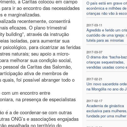
imento, a Caritas colocou em campo
O país está em grave cr
para ir ao encontro das necessidades
econômica e milhões de
crianças não vão à esco
s e marginalizadas.
realizada recentemente, consentirá
2017-03-11
is eficazes. O plano trimestral
Agredido e ferido um cri
y building”, através da instrução
custódio de uma igreja: 
deias isoladas, para aumentar sua
tutela para as minorias
 psicológico, para cicatrizar as feridas
2017-03-07
tres naturais; seu apoio a micro-
O drama dos “bacha-bazi
 para melhorar sua condição social,
crianças sequestradas,
 o pessoal da Caritas das Salomão,
vendidas usadas como 
articipação ativa de membros de
 quais, foi possível abranger todo o
2017-02-21
Um novo sacerdote ord
na Mongólia no ano do J
te com um encontro entre
oniara, na presença de especialistas
2017-02-17
Academia de ginástica
exclusiva para mulheres
ão é a de coordenar-se com outras
fundada por uma mulher
 outras ONG’s e associações engajadas
ão espalhada no território do