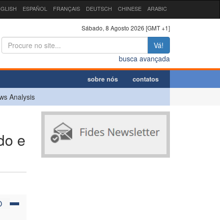
GLISH
ESPAÑOL
FRANÇAIS
DEUTSCH
CHINESE
ARABIC
Sábado, 8 Agosto 2026 [GMT +1]
Vá!
busca avançada
sobre nós
contatos
ws Analysis
do e
O