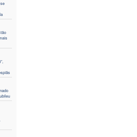
ise
la
stão
mais
”,
espiãs
enado
ubileu
,