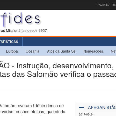
ITALIANO
EN
ras Missionárias desde 1927
TATÍSTICAS
Europa
Oceania
Atos da Santa Sé
Nomeações
Ne
- Instrução, desenvolvimento,
itas das Salomão verifica o passa
 Salomão teve um triênio denso de
AFEGANISTÃ
u várias tensões étnicas, que ainda
2017-03-24