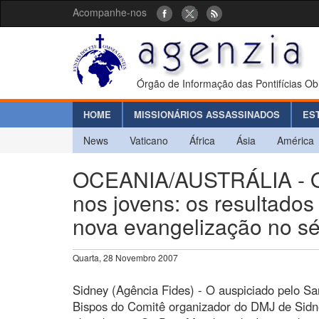
Acompanhe-nos
Órgão de Informação das Pontifícias Ob
HOME
MISSIONÁRIOS ASSASSINADOS
ES
News
Vaticano
África
Ásia
América
OCEANIA/AUSTRÁLIA - O 
nos jovens: os resultado
nova evangelização no sé
Quarta, 28 Novembro 2007
Sidney (Agência Fides) - O auspiciado pelo San
Bispos do Comitê organizador do DMJ de Sidne