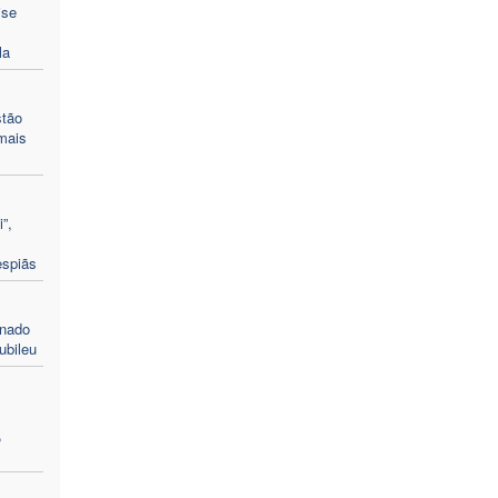
ise
la
stão
mais
”,
espiãs
enado
ubileu
,