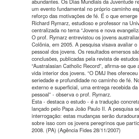
abundantes. Os Dias Mundiais da Juventude re
um evento fundamental no próprio caminho espir
reforço das motivações de fé. É o que emerge 
Richard Rymarz, estudioso e professor na Univ
centralizada no tema “Jovens e nova evangeliz
O prof. Rymarz entrevistou os jovens australi
Colônia, em 2005. A pesquisa visava avaliar o
pessoal dos jovens. Os resultados emersos sã
conclusões, publicadas pela revista de estudos
“Australasian Catholic Record”, afirma-se que
vida interior dos jovens. “O DMJ lhes oferec
seriedade e profundidade no caminho de fé. No
externo e superficial, uma entrega recebida da
pessoal” - observa o prof. Rymarz.
Esta - destaca o estudo - é a tradução concret
lançado pelo Papa João Paulo II. A pesquisa s
interrogação: estas mudanças serão duradoura
sobre isso com os jovens peregrinos que parti
2008. (PA) (Agência Fides 28/11/2007)