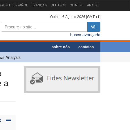
GLISH
ESPAÑOL
FRANÇAIS
DEUTSCH
CHINESE
ARABIC
Quinta, 6 Agosto 2026 [GMT +1]
Vá!
busca avançada
sobre nós
contatos
ws Analysis
o
e a
O