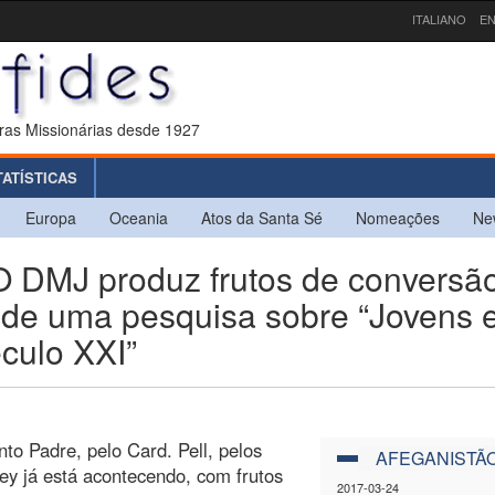
ITALIANO
EN
ras Missionárias desde 1927
TATÍSTICAS
Europa
Oceania
Atos da Santa Sé
Nomeações
Ne
DMJ produz frutos de conversã
s de uma pesquisa sobre “Jovens 
culo XXI”
to Padre, pelo Card. Pell, pelos
AFEGANISTÃ
y já está acontecendo, com frutos
2017-03-24