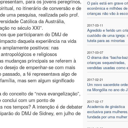
presentam, para os jovens peregrinos,
O país está em grave cr
itual, no itinerário de conversão e de
econômica e milhões de
crianças não vão à esco
de uma pesquisa, realizada pelo prof.
ersidade Católica da Austrália,
2017-03-11
ação no século XXI”.
Agredido e ferido um cri
anos que participaram do DMJ de
custódio de uma igreja: 
 impacto daquela experiência na vida
tutela para as minorias
o amplamente positivos: nas
2017-03-07
 antropológicos e religiosos
O drama dos “bacha-bazi
 as mudanças principais se referem à
crianças sequestradas,
eu o desejo de empenhar-se com mais
vendidas usadas como 
 passado, a fé representava algo de
 família, mas sem algum significado
2017-02-21
Um novo sacerdote ord
na Mongólia no ano do J
a do conceito de “nova evangelização”,
e conclui com um ponto de
2017-02-17
s nos tempos? A intenção é de debater
Academia de ginástica
exclusiva para mulheres
ciparão do DMJ de Sidney, em julho de
fundada por uma mulher