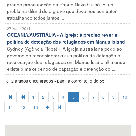
grande preocupação na Papua Nova Guiné. É um
problema difundido e grave que devemos combater
trabalhando todos juntos. ...
27 Maio 2014
OCEANIA/AUSTRÁLIA - A Igreja: é preciso rever a
política de detenção dos refugiados em Manus Island
Sydney (Agência Fides) – A Igreja australiana pede ao
governo de reconsiderar a sua política de detenção e
recolocação dos refugiados em Manus Island, ilha onde
existe o maior centro de captação e detenção do ...
812 artigos encontrados - página corrente: 5 de 55
1
2
3
4
5
6
7
8
9
10
11
12
13