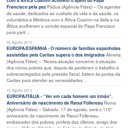
com a África Cuamm acolhem o apelo do Papa
Pádua (Agência Fides) – Os agentes
Francisco pela paz
de saúde, dedicados ao cuidado da vida e da saúde, os
voluntários e Médicos com a África Cuamm na Itália e na
África acolheram o convite especial do Papa Francisco
para parti ...
20 Agosto 2013
EUROPA/ESPANHA - O número de famílias espanholas
Almeria
assistidas pela Caritas supera o dos imigrados
(Agência Fides) – “Nossa atuação concerne à situação
dos novos pobres que, depois de perderem o trabalho e
sobrecarregados pela pressão fiscal, batem às portas da
Caritas para atender as necessidades ...
12 Agosto 2013
EUROPA/ITÁLIA - “Ver em cada homem um irmão”.
Roma
Aniversário de nascimento de Raoul Follereau
(Agência Fides) – Sábado, 17 de agosto, será o 110°
aniversário de nascimento de Raoul Follereau,
embaixador dos pobres, profeta dos últimos, amigo dos
jovens. O Setor Filatélico do Estado da Cidade do Vati ...