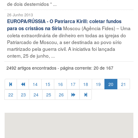
de dois destemidos “ ...
26 Junho 2013
EUROPA/RÚSSIA - O Patriarca Kirill: coletar fundos
Moscou (Agência Fides) – Uma
para os cristãos na Síria
coleta extraordinária de dinheiro em todas as igrejas do
Patriarcado de Moscou, a ser destinada ao povo sírio
martirizado pela guerra civil. A iniciativa foi lançada
ontem, 25 de junho, ...
2492 artigos encontrados - página corrente: 20 de 167
14
15
16
17
18
19
20
21
22
23
24
25
26