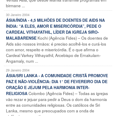
birmane ...
30 Janeiro 2004
ÁSIA/ÍNDIA - 4,5 MILHÕES DE DOENTES DE AIDS NA
ÍNDIA: “A ELES, AMOR E MISERICÓRDIA”, PEDE O
CARDEAL VITHAYATHIL, LÍDER DA IGREJA SIRO-
Kochi (Agência Fides) – Os doentes de
MALABARENSE
Aids são nossos irmãos: é preciso acolhê-los e curá-los
com amor, respeito e misericórdia. É o que afirma o
Cardeal Varkey Vithayathil, Arcebispo de Ernakulam-
Angamaly, num ...
29 Janeiro 2004
ÁSIA/SRI LANKA - A COMUNIDADE CRISTÃ PROMOVE
PAZ E NÃO-VIOLÊNCIA: DIA 1° DE FEVEREIRO DIA DE
ORAÇÃO E JEJUM PELA HARMONIA INTER-
Colombo (Agência Fides) – Todas as igrejas
RELIGIOSA
vão rezar e jejuar para pedir a Deus o dom da harmonia
entre as comunidades religiosas. Os católicos de Sri
Lanka, mesmo que preocupados com a onda de