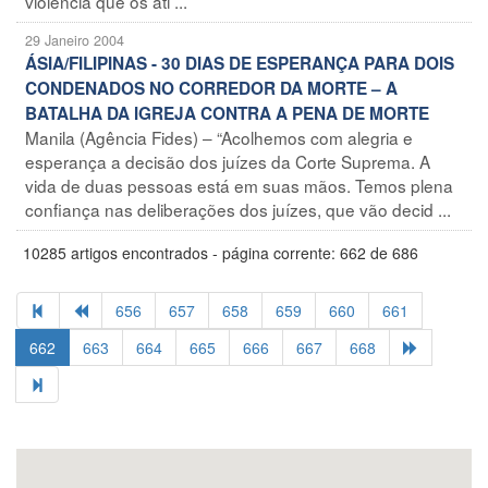
violência que os ati ...
29 Janeiro 2004
ÁSIA/FILIPINAS - 30 DIAS DE ESPERANÇA PARA DOIS
CONDENADOS NO CORREDOR DA MORTE – A
BATALHA DA IGREJA CONTRA A PENA DE MORTE
Manila (Agência Fides) – “Acolhemos com alegria e
esperança a decisão dos juízes da Corte Suprema. A
vida de duas pessoas está em suas mãos. Temos plena
confiança nas deliberações dos juízes, que vão decid ...
10285 artigos encontrados - página corrente: 662 de 686
656
657
658
659
660
661
662
663
664
665
666
667
668