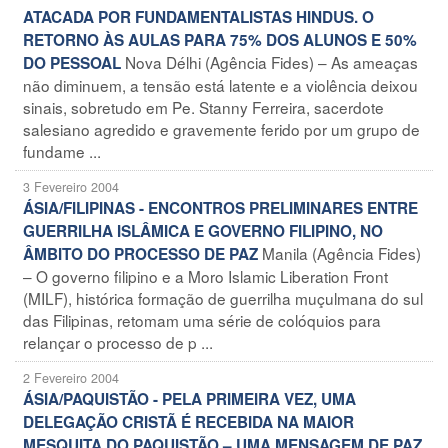
ATACADA POR FUNDAMENTALISTAS HINDUS. O
RETORNO ÀS AULAS PARA 75% DOS ALUNOS E 50%
Nova Délhi (Agência Fides) – As ameaças
DO PESSOAL
não diminuem, a tensão está latente e a violência deixou
sinais, sobretudo em Pe. Stanny Ferreira, sacerdote
salesiano agredido e gravemente ferido por um grupo de
fundame ...
3 Fevereiro 2004
ÁSIA/FILIPINAS - ENCONTROS PRELIMINARES ENTRE
GUERRILHA ISLÂMICA E GOVERNO FILIPINO, NO
Manila (Agência Fides)
ÂMBITO DO PROCESSO DE PAZ
– O governo filipino e a Moro Islamic Liberation Front
(MILF), histórica formação de guerrilha muçulmana do sul
das Filipinas, retomam uma série de colóquios para
relançar o processo de p ...
2 Fevereiro 2004
ÁSIA/PAQUISTÃO - PELA PRIMEIRA VEZ, UMA
DELEGAÇÃO CRISTÃ É RECEBIDA NA MAIOR
MESQUITA DO PAQUISTÃO – UMA MENSAGEM DE PAZ