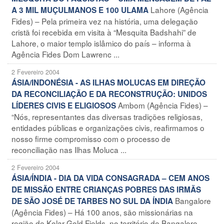
Lahore (Agência
A 3 MIL MUÇULMANOS E 100 ULAMA
Fides) – Pela primeira vez na história, uma delegação
cristã foi recebida em visita à “Mesquita Badshahi” de
Lahore, o maior templo islâmico do país – informa à
Agência Fides Dom Lawrenc ...
2 Fevereiro 2004
ÁSIA/INDONÉSIA - AS ILHAS MOLUCAS EM DIREÇÃO
DA RECONCILIAÇÃO E DA RECONSTRUÇÃO: UNIDOS
Ambom (Agência Fides) –
LÍDERES CIVIS E ELIGIOSOS
“Nós, representantes das diversas tradições religiosas,
entidades públicas e organizações civis, reafirmamos o
nosso firme compromisso com o processo de
reconciliação nas Ilhas Moluca ...
2 Fevereiro 2004
ÁSIA/ÍNDIA - DIA DA VIDA CONSAGRADA – CEM ANOS
DE MISSÃO ENTRE CRIANÇAS POBRES DAS IRMÃS
Bangalore
DE SÃO JOSÉ DE TARBES NO SUL DA ÍNDIA
(Agência Fides) – Há 100 anos, são missionárias na
região de Kolar Gold Fields, no território de Bangalore,