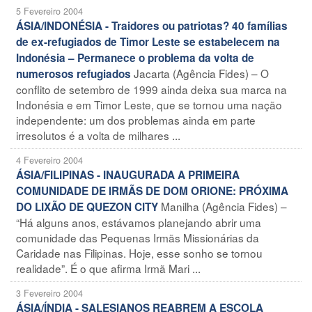
5 Fevereiro 2004
ÁSIA/INDONÉSIA - Traidores ou patriotas? 40 famílias
de ex-refugiados de Timor Leste se estabelecem na
Indonésia – Permanece o problema da volta de
Jacarta (Agência Fides) – O
numerosos refugiados
conflito de setembro de 1999 ainda deixa sua marca na
Indonésia e em Timor Leste, que se tornou uma nação
independente: um dos problemas ainda em parte
irresolutos é a volta de milhares ...
4 Fevereiro 2004
ÁSIA/FILIPINAS - INAUGURADA A PRIMEIRA
COMUNIDADE DE IRMÃS DE DOM ORIONE: PRÓXIMA
Manilha (Agência Fides) –
DO LIXÃO DE QUEZON CITY
“Há alguns anos, estávamos planejando abrir uma
comunidade das Pequenas Irmãs Missionárias da
Caridade nas Filipinas. Hoje, esse sonho se tornou
realidade”. É o que afirma Irmã Mari ...
3 Fevereiro 2004
ÁSIA/ÍNDIA - SALESIANOS REABREM A ESCOLA