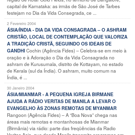
capital de Karnataka: as irmãs de São José de Tarbes
festejam no Dia da Vida Consegrada, ce ...
2 Fevereiro 2004
ÁSIA/ÍNDIA - DIA DA VIDA CONSAGRADA – O ASHRAM
CRISTÃO, LOCAL DE CONTEMPLAÇÃO QUE VALORIZA
A TRADIÇÃO CRISTÃ, SEGUINDO OS IDEAIS DE
Cochin (Agência Fides) – Celebra-se em meio à
GANDHI
oração e à Adoração o Dia da Vida Consagrada no
ashram de Kurusumala, distrito de Kottayam, no estado
de Kerala (sul da Índia). O ashram, muito comum na
Índia, é ...
30 Janeiro 2004
ÁSIA/MIANMAR - A PEQUENA IGREJA BIRMANE
AJUDA A RÁDIO VERITAS DE MANILA A LEVAR O
EVANGELHO ÀS ZONAS REMOTAS DE MYANMAR
Rangoon (Agência Fides) – A “Boa Nova” chega nas
áreas mais remotas e montanhosas de Mianmar
(Birmânia) via rádio: parte das freqüências da Radio
Veritas Asia, que desde Manila transmite programas em