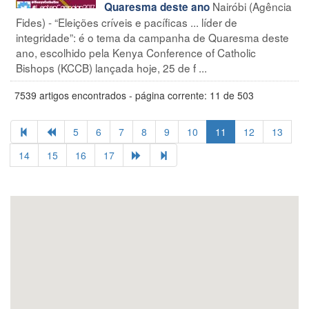
Nairóbi (Agência
Quaresma deste ano
Fides) - “Eleições críveis e pacíficas ... líder de
integridade”: é o tema da campanha de Quaresma deste
ano, escolhido pela Kenya Conference of Catholic
Bishops (KCCB) lançada hoje, 25 de f ...
7539 artigos encontrados - página corrente: 11 de 503
5
6
7
8
9
10
11
12
13
14
15
16
17