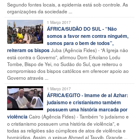
Segundo fontes locais, a epidemia está sob controle. As
organizações da sociedade ...
1 Março 2017
ÁFRICA/SUDÃO DO SUL - “Não
somos a favor nem contra ninguém,
somos para o bem de todos”,
Juba (Agência Fides) - “A Igreja não
reiteram os bispos
está contra o Governo”, afirmou Dom Erkolano Lodu
Tombe, Bispo de Yei, no Sudão do Sul, que reiterou o
compromisso dos bispos católicos em oferecer apoio ao
Governo através ...
1 Março 2017
ÁFRICA/EGITO - Imame de al Azhar:
judaísmo e cristianismo também
possuem uma história marcada por
Cairo (Agência Fides) - Também “o judaísmo e
violência
o cristianismo possuem uma história de violência”, e
todas as religiões são cúmplices de atos de violência e
homicídios. Assim, o xeique Ahmed al Tayyib, Grande ...