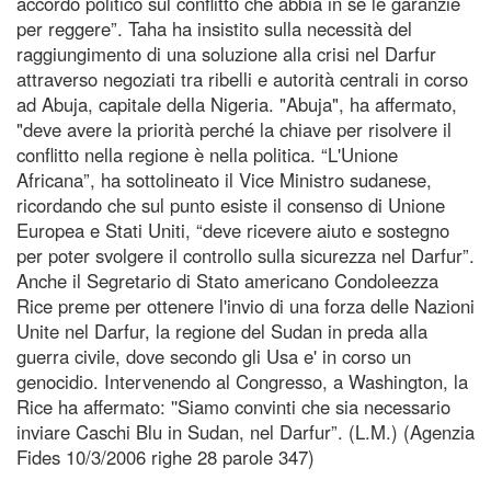
accordo politico sul conflitto che abbia in sé le garanzie
per reggere”. Taha ha insistito sulla necessità del
raggiungimento di una soluzione alla crisi nel Darfur
attraverso negoziati tra ribelli e autorità centrali in corso
ad Abuja, capitale della Nigeria. "Abuja", ha affermato,
"deve avere la priorità perché la chiave per risolvere il
conflitto nella regione è nella politica. “L'Unione
Africana”, ha sottolineato il Vice Ministro sudanese,
ricordando che sul punto esiste il consenso di Unione
Europea e Stati Uniti, “deve ricevere aiuto e sostegno
per poter svolgere il controllo sulla sicurezza nel Darfur”.
Anche il Segretario di Stato americano Condoleezza
Rice preme per ottenere l'invio di una forza delle Nazioni
Unite nel Darfur, la regione del Sudan in preda alla
guerra civile, dove secondo gli Usa e' in corso un
genocidio. Intervenendo al Congresso, a Washington, la
Rice ha affermato: ''Siamo convinti che sia necessario
inviare Caschi Blu in Sudan, nel Darfur”. (L.M.) (Agenzia
Fides 10/3/2006 righe 28 parole 347)