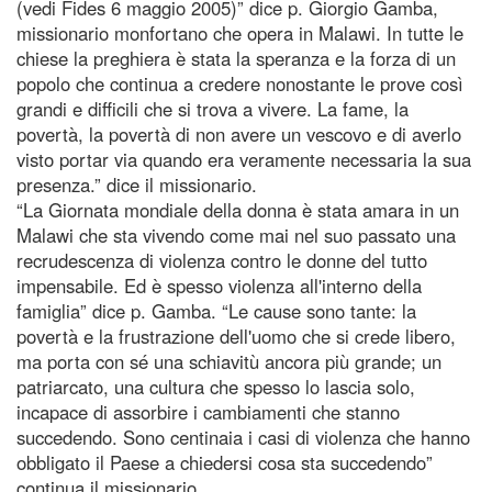
(vedi Fides 6 maggio 2005)” dice p. Giorgio Gamba,
missionario monfortano che opera in Malawi. In tutte le
chiese la preghiera è stata la speranza e la forza di un
popolo che continua a credere nonostante le prove così
grandi e difficili che si trova a vivere. La fame, la
povertà, la povertà di non avere un vescovo e di averlo
visto portar via quando era veramente necessaria la sua
presenza.” dice il missionario.
“La Giornata mondiale della donna è stata amara in un
Malawi che sta vivendo come mai nel suo passato una
recrudescenza di violenza contro le donne del tutto
impensabile. Ed è spesso violenza all'interno della
famiglia” dice p. Gamba. “Le cause sono tante: la
povertà e la frustrazione dell'uomo che si crede libero,
ma porta con sé una schiavitù ancora più grande; un
patriarcato, una cultura che spesso lo lascia solo,
incapace di assorbire i cambiamenti che stanno
succedendo. Sono centinaia i casi di violenza che hanno
obbligato il Paese a chiedersi cosa sta succedendo”
continua il missionario.