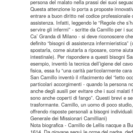
persona del malato nella prassi dei suoi seguac
Questa attenzione lo porta a proposte innovativ
entrare a buon diritto nel codice professionale d
assistenza. Infatti, leggendo le “Regole che s
servire gli infermi” - scritte da Camillo per i 
Ca’ Granda di Milano - si deve riconoscere che 
definito “bisogni di assistenza infermieristica
spostarla, come aiutarla a riposare, come aiutar
intestinale). Per rispondere a questi bisogni 
esempio, inventò la tecnica dell’igiene del cavo 
fisica, essa fu “una carità particolarmente cara
San Camillo inventò il rifacimento del “letto occ
particolari accorgimenti - quando la persona n
anche degli ausili per evitare che i suoi malati
sono anche coperti di fango”. Questi brevi e s
trasformante. Camillo, un uomo di poco studio,
offrendo risposte personali a bisogni individual
Generale dei Missionari Camilliani)
Nota biografica - Camillo de Lellis nacque a Bu
1614. Da giovane seguì le orme del padre, dedic