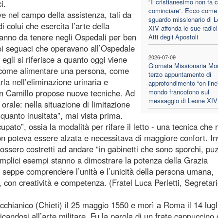
“Il cristianesimo non fa 
i.
cominciare”. Ecco come 
e nel campo della assistenza, tali da
sguardo missionario di 
i colui che esercita l’arte della
XIV affonda le sue radici
’hanno da tenere negli Ospedali per ben
Atti degli Apostoli
suoi seguaci che operavano all’Ospedale
2026-07-09
egli si riferisce a quanto oggi viene
Giornata Missionaria Mon
” (come alimentare una persona, come
terzo appuntamento di
la nell’eliminazione urinaria e
approfondimento “on line”
San Camillo propose nuove tecniche. Ad
mondo francofono sul
messaggio di Leone XIV
orale: nella situazione di limitazione
 quanto inusitata”, mai vista prima.
upato”, ossia la modalità per rifare il letto - una tecnica che 
on poteva essere alzata e necessitava di maggiore confort. I
 fossero costretti ad andare “in gabinetti che sono sporchi, pu
emplici esempi stanno a dimostrare la potenza della Grazia
 seppe comprendere l’unità e l’unicità della persona umana,
i, con creatività e competenza. (Fratel Luca Perletti, Segretar
cchianico (Chieti) il 25 maggio 1550 e morì a Roma il 14 lugl
andosi all’arte militare. Fu la parola di un frate cappuccino 