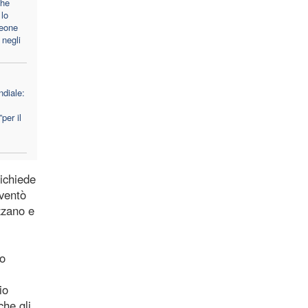
che
lo
Leone
 negli
diale:
per il
richiede
nventò
zzano e
io
io
che gli