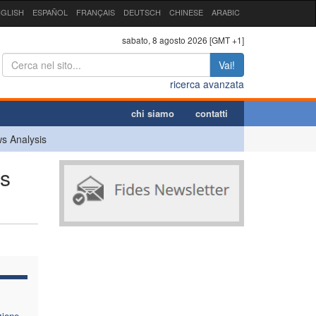
GLISH
ESPAÑOL
FRANÇAIS
DEUTSCH
CHINESE
ARABIC
sabato, 8 agosto 2026 [GMT +1]
Vai!
ricerca avanzata
chi siamo
contatti
s Analysis
as
zione