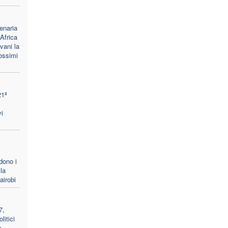
enaria
Africa
vani la
rossimi
21ª
i
dono i
la
airobi
7,
litici
o