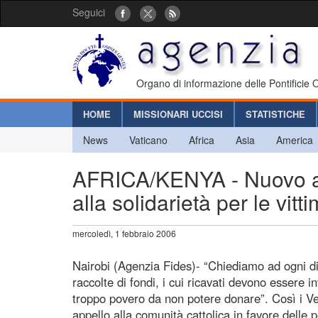
Seguici
Organo di informazione delle Pontificie
HOME
MISSIONARI UCCISI
STATISTICHE
News
Vaticano
Africa
Asia
America
AFRICA/KENYA - Nuovo app
alla solidarietà per le vitt
mercoledì, 1 febbraio 2006
Nairobi (Agenzia Fides)- “Chiediamo ad ogni di
raccolte di fondi, i cui ricavati devono essere in
troppo povero da non potere donare”. Così i V
appello alla comunità cattolica in favore delle 