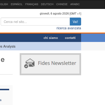
GLISH
ESPAÑOL
FRANÇAIS
DEUTSCH
CHINESE
ARABIC
giovedì, 6 agosto 2026 [GMT +1]
Vai!
ricerca avanzata
chi siamo
contatti
s Analysis
 e
a