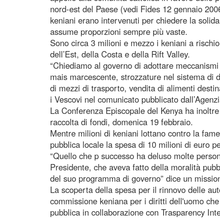
nord-est del Paese (vedi Fides 12 gennaio 2006)
keniani erano intervenuti per chiedere la solidari
assume proporzioni sempre più vaste.
Sono circa 3 milioni e mezzo i keniani a rischio
dell’Est, della Costa e della Rift Valley.
“Chiediamo al governo di adottare meccanismi ap
mais marcescente, strozzature nel sistema di d
di mezzi di trasporto, vendita di alimenti desti
i Vescovi nel comunicato pubblicato dall’Agenz
La Conferenza Episcopale del Kenya ha inoltre 
raccolta di fondi, domenica 19 febbraio.
Mentre milioni di keniani lottano contro la fame
pubblica locale la spesa di 10 milioni di euro p
“Quello che p successo ha deluso molte person
Presidente, che aveva fatto della moralità pubbli
del suo programma di governo” dice un mission
La scoperta della spesa per il rinnovo delle aut
commissione keniana per i diritti dell'uomo che
pubblica in collaborazione con Trasparency Int