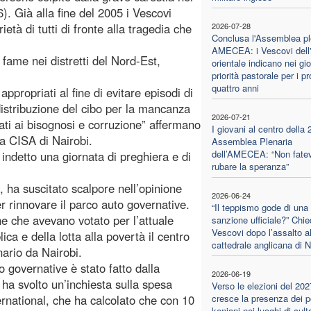
. Già alla fine del 2005 i Vescovi
età di tutti di fronte alla tragedia che
2026-07-28
Conclusa l'Assemblea pl
AMECEA: i Vescovi dell'
 fame nei distretti del Nord-Est,
orientale indicano nei gio
priorità pastorale per i p
quattro anni
propriati al fine di evitare episodi di
istribuzione del cibo per la mancanza
2026-07-21
nati ai bisognosi e corruzione” affermano
I giovani al centro della 
ia CISA di Nairobi.
Assemblea Plenaria
dell’AMECEA: “Non fatev
indetto una giornata di preghiera e di
rubare la speranza”
, ha suscitato scalpore nell’opinione
2026-06-24
er rinnovare il parco auto governative.
“Il teppismo gode di una
e che avevano votato per l’attuale
sanzione ufficiale?” Chie
Vescovi dopo l’assalto al
ca e della lotta alla povertà il centro
cattedrale anglicana di N
ario da Nairobi.
o governative è stato fatto dalla
2026-06-19
 ha svolto un’inchiesta sulla spesa
Verso le elezioni del 202
ernational, che ha calcolato che con 10
cresce la presenza dei po
keniani nei luoghi di cult