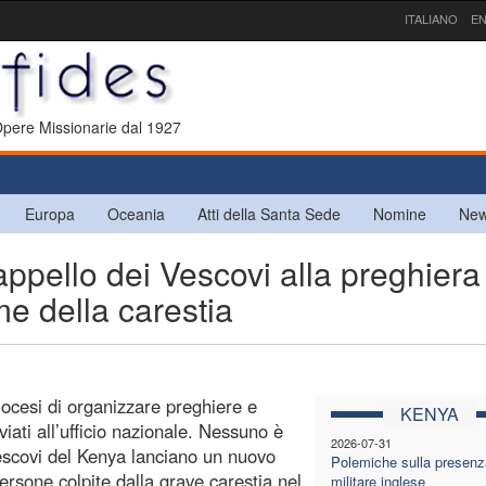
ITALIANO
EN
 Opere Missionarie dal 1927
Europa
Oceania
Atti della Santa Sede
Nomine
New
ello dei Vescovi alla preghiera
ime della carestia
ocesi di organizzare preghiere e
KENYA
viati all’ufficio nazionale. Nessuno è
2026-07-31
escovi del Kenya lanciano un nuovo
Polemiche sulla presenz
persone colpite dalla grave carestia nel
militare inglese