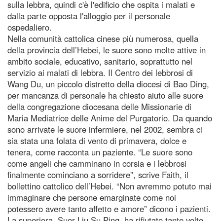
sulla lebbra, quindi c'è l'edificio che ospita i malati e
dalla parte opposta l'alloggio per il personale
ospedaliero.
Nella comunità cattolica cinese più numerosa, quella
della provincia dell’Hebei, le suore sono molte attive in
ambito sociale, educativo, sanitario, soprattutto nel
servizio ai malati di lebbra. Il Centro dei lebbrosi di
Wang Du, un piccolo distretto della diocesi di Bao Ding,
per mancanza di personale ha chiesto aiuto alle suore
della congregazione diocesana delle Missionarie di
Maria Mediatrice delle Anime del Purgatorio. Da quando
sono arrivate le suore infermiere, nel 2002, sembra ci
sia stata una folata di vento di primavera, dolce e
tenera, come racconta un paziente. “Le suore sono
come angeli che camminano in corsia e i lebbrosi
finalmente cominciano a sorridere”, scrive Faith, il
bollettino cattolico dell’Hebei. “Non avremmo potuto mai
immaginare che persone emarginate come noi
potessero avere tanto affetto e amore” dicono i pazienti.
La superiora, Suor Liu Su Ping, ha rifiutato tante volte