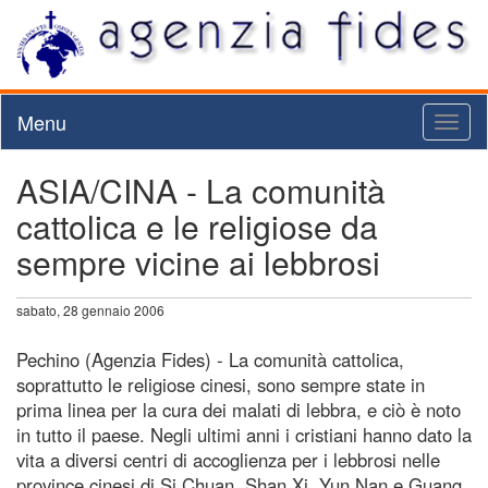
Menu
Toggl
naviga
ASIA/CINA - La comunità
cattolica e le religiose da
sempre vicine ai lebbrosi
sabato, 28 gennaio 2006
Pechino (Agenzia Fides) - La comunità cattolica,
soprattutto le religiose cinesi, sono sempre state in
prima linea per la cura dei malati di lebbra, e ciò è noto
in tutto il paese. Negli ultimi anni i cristiani hanno dato la
vita a diversi centri di accoglienza per i lebbrosi nelle
province cinesi di Si Chuan, Shan Xi, Yun Nan e Guang