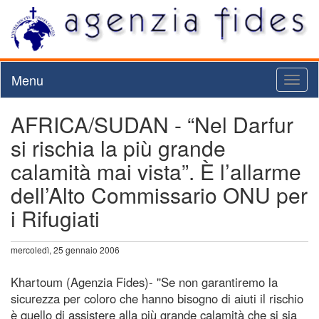
Menu
Toggl
naviga
AFRICA/SUDAN - “Nel Darfur
si rischia la più grande
calamità mai vista”. È l’allarme
dell’Alto Commissario ONU per
i Rifugiati
mercoledì, 25 gennaio 2006
Khartoum (Agenzia Fides)- ''Se non garantiremo la
sicurezza per coloro che hanno bisogno di aiuti il rischio
è quello di assistere alla più grande calamità che si sia