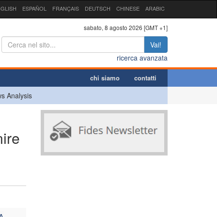
GLISH
ESPAÑOL
FRANÇAIS
DEUTSCH
CHINESE
ARABIC
sabato, 8 agosto 2026 [GMT +1]
Vai!
ricerca avanzata
chi siamo
contatti
s Analysis
nire
A