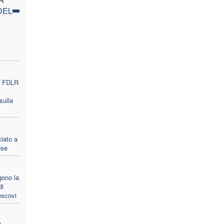
DEL
le FDLR
sulla
ciato a
ese
gono la
di
escovi