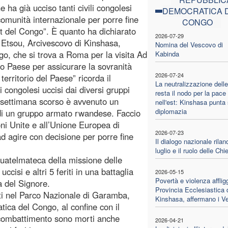
ha già ucciso tanti civili congolesi
DEMOCRATICA 
comunità internazionale per porre fine
CONGO
st del Congo”. È quanto ha dichiarato
2026-07-29
Etsou, Arcivescovo di Kinshasa,
Nomina del Vescovo di
o, che si trova a Roma per la visita Ad
Kabinda
ro Paese per assicurare la sovranità
2026-07-24
 territorio del Paese” ricorda il
La neutralizzazione del
 congolesi uccisi dai diversi gruppi
resta il nodo per la pace
 settimana scorso è avvenuto un
nell'est: Kinshasa punta 
diplomazia
di un gruppo armato rwandese. Faccio
oni Unite e all’Unione Europea di
2026-07-23
 agire con decisione per porre fine
Il dialogo nazionale rilan
luglio e il ruolo delle Chi
 guatelmateca della missione delle
isi e altri 5 feriti in una battaglia
2026-05-15
Povertà e violenza afflig
a del Signore.
Provincia Ecclesiastica 
uti nel Parco Nazionale di Garamba,
Kinshasa, affermano i V
tica del Congo, al confine con il
 combattimento sono morti anche
2026-04-21