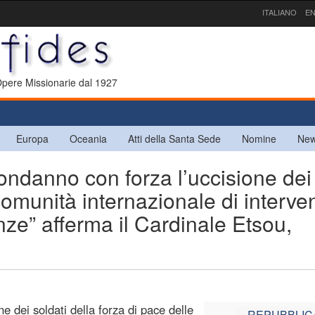
ITALIANO
EN
 Opere Missionarie dal 1927
Europa
Oceania
Atti della Santa Sede
Nomine
New
anno con forza l’uccisione dei
omunità internazionale di interve
enze” afferma il Cardinale Etsou,
 dei soldati della forza di pace delle
REPUBBLIC