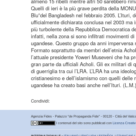
almeno 15 ribelli mentre altri 50 sarebbero rimas
Quelli di ieri è la più grave perdita della MONU
Blu”del Bangladesh nel febbraio 2005. L’Ituri, d
ufficialmente dichiarata conclusa nel 2003 ma i
più turbolente della Repubblica Democratica de
infatti, nella zona si sono infiltrati movimenti di
ugandese. Questo gruppo da anni imperversa ne
Formato soprattutto da membri dell’etnia Achol
l’attuale presidente Yoweri Museveni che ha pr
gran parte da ufficiali Acholi. Gli ex militari d
di guerriglia tra cui l’LRA. L’LRA ha una ideolo
cristianesimo e dell’islamismo con quelli delle re
ugandese ha creato basi anche nell’Ituri. (L.M
Condividi:
Agenzia Fides - Palazzo “de Propaganda Fide” - 00120 - Città del Vat
I contenuti del sito sono pubblicati con
Licenza Creativ
INTERNAZIONALE :
ITALIANO
|
ENGLISH
|
ESPAÑOL
|
FRANÇAIS
|