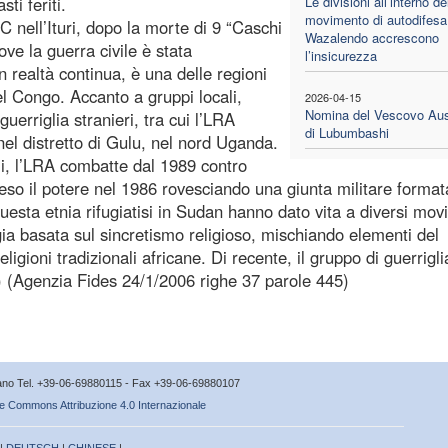
ti feriti.
Le divisioni all’interno de
movimento di autodifesa
C nell’Ituri, dopo la morte di 9 “Caschi
Wazalendo accrescono
ove la guerra civile è stata
l’insicurezza
n realtà continua, è una delle regioni
l Congo. Accanto a gruppi locali,
2026-04-15
Nomina del Vescovo Ausi
 guerriglia stranieri, tra cui l’LRA
di Lubumbashi
l distretto di Gulu, nel nord Uganda.
i, l’LRA combatte dal 1989 contro
eso il potere nel 1986 rovesciando una giunta militare format
i questa etnia rifugiatisi in Sudan hanno dato vita a diversi mov
gia basata sul sincretismo religioso, mischiando elementi del
ligioni tradizionali africane. Di recente, il gruppo di guerrigli
.) (Agenzia Fides 24/1/2006 righe 37 parole 445)
icano Tel. +39-06-69880115 - Fax +39-06-69880107
e Commons Attribuzione 4.0 Internazionale
 |
DEUTSCH
|
CHINESE
|