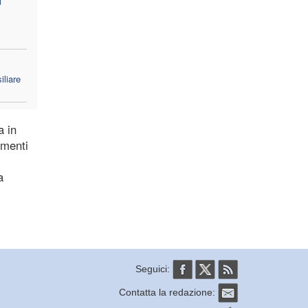
l
liare
a in
imenti
a
Seguici:
Contatta la redazione: