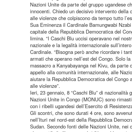
Nazioni Unite da parte del gruppo ugandese che 
innocenti. Chiedo un decisivo intervento della 
alle violenze che colpiscono da tempo tutto l’e
Sua Eminenza il Cardinale Bamungwabi Nzabi 
capitale della Repubblica Democratica del Cong
limina. “I Caschi Blu uccisi operavano nel nost
nazionale e la legalità internazionale sull’intero
Cardinale. “Bisogna però anche ricordare i tanti
armati che operano nell’est del Congo. Solo la
massacro a Kanyabayanga nel Kivu, da parte 
appello alla comunità internazionale, alle Nazi
aiutare la Repubblica Democratica del Congo ad
alle violenze”.
Ieri, 23 gennaio, 8 “Caschi Blu” di nazionalità
Nazioni Unite in Congo (MONUC) sono rimasti ucc
con i ribelli ugandesi dell’Esercito di Resistenz
Gli scontri, che sono durati 4 ore, sono avven
nell’Ituri nel nord-est della Repubblica Democra
Sudan. Secondo fonti delle Nazioni Unite, nei