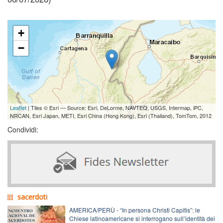
+
−
Leaflet
| Tiles © Esri — Source: Esri, DeLorme, NAVTEQ, USGS, Intermap, iPC,
NRCAN, Esri Japan, METI, Esri China (Hong Kong), Esri (Thailand), TomTom, 2012
Condividi:
sacerdoti
AMERICA/PERÙ - “In persona Christi Capitis”: le
Chiese latinoamericane si interrogano sull’identità dei