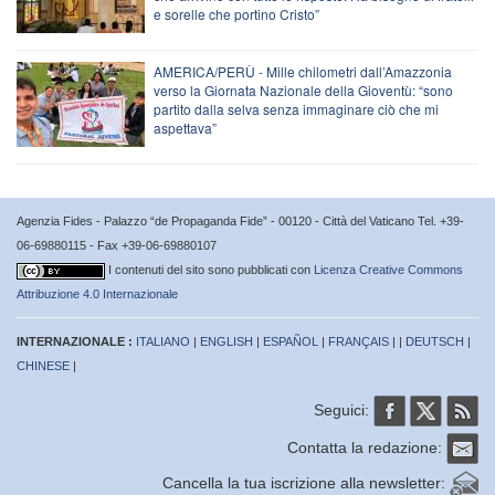
e sorelle che portino Cristo”
AMERICA/PERÙ - Mille chilometri dall’Amazzonia
verso la Giornata Nazionale della Gioventù: “sono
partito dalla selva senza immaginare ciò che mi
aspettava”
Agenzia Fides - Palazzo “de Propaganda Fide” - 00120 - Città del Vaticano Tel. +39-
06-69880115 - Fax +39-06-69880107
I contenuti del sito sono pubblicati con
Licenza Creative Commons
Attribuzione 4.0 Internazionale
INTERNAZIONALE :
ITALIANO
|
ENGLISH
|
ESPAÑOL
|
FRANÇAIS
| |
DEUTSCH
|
CHINESE
|
Seguici:
Contatta la redazione:
Cancella la tua iscrizione alla newsletter: