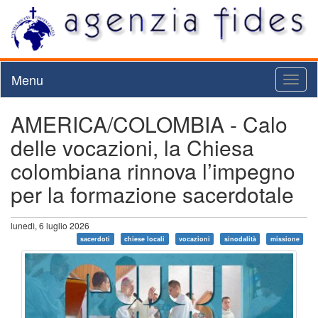
Menu
Toggl
naviga
AMERICA/COLOMBIA - Calo
delle vocazioni, la Chiesa
colombiana rinnova l’impegno
per la formazione sacerdotale
lunedì, 6 luglio 2026
sacerdoti
chiese locali
vocazioni
sinodalità
missione