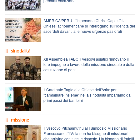
percorsi vocazionali
AMERICA/PERÙ - “In persona Christi Capitis”: le
Chiese latinoamericane si interrogano sull’identità dei
sacerdoti davanti alle nuove urgenze pastorali
sinodalità
XII Assemblea FABC: i vescovi asiatici rinnovano il
loro impegno a favore della missione sinodale e della
costruzione di ponti
Il Cardinale Tagle alle Chiese dell'Asia: per
"camminare insieme" nella sinodalità impariamo dai
primi passi dei bambini
missione
Il Vescovo Pitchaimuthu al I Simposio Missionario
Francescano: “L’Asia non ha bisogno di missionari
che arrivino con tutte le risposte. Ha bisogno di fratelli