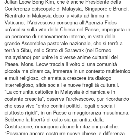
Julian Leow Beng Kim, che è anche Presidente della
Conferenza episcopale di Malaysia, Singapore e Brunei.
Rientrato in Malaysia dopo la visita ad limina in
Vaticano, l'Arcivescovo consegna all'Agenzia Fides
un’analisi sulla vita della Chiesa nel Paese, impegnata in
un percorso di rinnovamento interno, in vista della
grande Assemblea pastorale nazionale, che si terrà a
terrà a Sibu, nello Stato di Sarawak (nel Borneo
malaysiano) per unire le diverse anime culturali del
Paese. Mons. Leow traccia il volto di una comunità
piccola ma dinamica, immersa in un contesto multietnico
e multireligioso, chiamata a crescere tra dialogo
interreligioso, sfide sociali e nuove fragilità culturali.
"La comunità cattolica in Malaysia è dinamica e in
costante crescita", osserva l'arcivescovo, pur ricordando
che essa vive "entro confini politici, legali e sociali
piuttosto rigidi", in un Paese a maggioranza musulmana.
Sebbene la libertà di culto sia garantita dalla
Costituzione, rimangono alcune limitazioni pratiche:
"Possiamo ancora costruire nuove chiese, a differenza