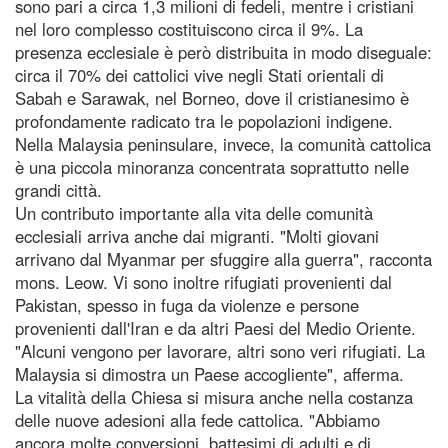
sono pari a circa 1,3 milioni di fedeli, mentre i cristiani
nel loro complesso costituiscono circa il 9%. La
presenza ecclesiale è però distribuita in modo diseguale:
circa il 70% dei cattolici vive negli Stati orientali di
Sabah e Sarawak, nel Borneo, dove il cristianesimo è
profondamente radicato tra le popolazioni indigene.
Nella Malaysia peninsulare, invece, la comunità cattolica
è una piccola minoranza concentrata soprattutto nelle
grandi città.
Un contributo importante alla vita delle comunità
ecclesiali arriva anche dai migranti. "Molti giovani
arrivano dal Myanmar per sfuggire alla guerra", racconta
mons. Leow. Vi sono inoltre rifugiati provenienti dal
Pakistan, spesso in fuga da violenze e persone
provenienti dall'Iran e da altri Paesi del Medio Oriente.
"Alcuni vengono per lavorare, altri sono veri rifugiati. La
Malaysia si dimostra un Paese accogliente", afferma.
La vitalità della Chiesa si misura anche nella costanza
delle nuove adesioni alla fede cattolica. "Abbiamo
ancora molte conversioni, battesimi di adulti e di