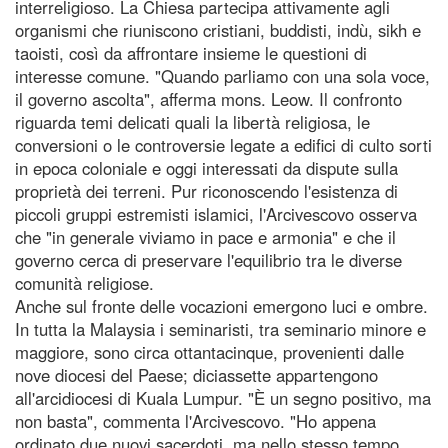
interreligioso. La Chiesa partecipa attivamente agli
organismi che riuniscono cristiani, buddisti, indù, sikh e
taoisti, così da affrontare insieme le questioni di
interesse comune. "Quando parliamo con una sola voce,
il governo ascolta", afferma mons. Leow. Il confronto
riguarda temi delicati quali la libertà religiosa, le
conversioni o le controversie legate a edifici di culto sorti
in epoca coloniale e oggi interessati da dispute sulla
proprietà dei terreni. Pur riconoscendo l'esistenza di
piccoli gruppi estremisti islamici, l'Arcivescovo osserva
che "in generale viviamo in pace e armonia" e che il
governo cerca di preservare l'equilibrio tra le diverse
comunità religiose.
Anche sul fronte delle vocazioni emergono luci e ombre.
In tutta la Malaysia i seminaristi, tra seminario minore e
maggiore, sono circa ottantacinque, provenienti dalle
nove diocesi del Paese; diciassette appartengono
all'arcidiocesi di Kuala Lumpur. "È un segno positivo, ma
non basta", commenta l'Arcivescovo. "Ho appena
ordinato due nuovi sacerdoti, ma nello stesso tempo