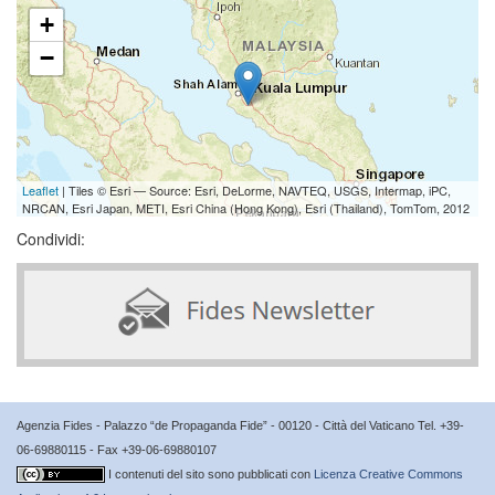
+
−
Leaflet
| Tiles © Esri — Source: Esri, DeLorme, NAVTEQ, USGS, Intermap, iPC,
NRCAN, Esri Japan, METI, Esri China (Hong Kong), Esri (Thailand), TomTom, 2012
Condividi:
Agenzia Fides - Palazzo “de Propaganda Fide” - 00120 - Città del Vaticano Tel. +39-
06-69880115 - Fax +39-06-69880107
I contenuti del sito sono pubblicati con
Licenza Creative Commons