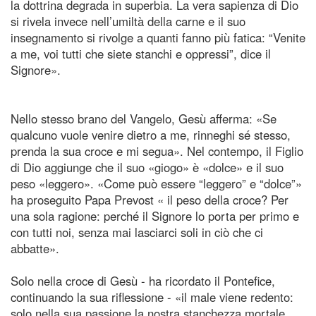
la dottrina degrada in superbia. La vera sapienza di Dio
si rivela invece nell’umiltà della carne e il suo
insegnamento si rivolge a quanti fanno più fatica: “Venite
a me, voi tutti che siete stanchi e oppressi”, dice il
Signore».
Nello stesso brano del Vangelo, Gesù afferma: «Se
qualcuno vuole venire dietro a me, rinneghi sé stesso,
prenda la sua croce e mi segua». Nel contempo, il Figlio
di Dio aggiunge che il suo «giogo» è «dolce» e il suo
peso «leggero». «Come può essere “leggero” e “dolce”»
ha proseguito Papa Prevost « il peso della croce? Per
una sola ragione: perché il Signore lo porta per primo e
con tutti noi, senza mai lasciarci soli in ciò che ci
abbatte».
Solo nella croce di Gesù - ha ricordato il Pontefice,
continuando la sua riflessione - «il male viene redento:
solo nella sua passione la nostra stanchezza mortale