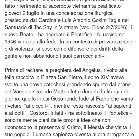
fatto riferimento al sacerdote vietnamita beatificato
giovedì 2 luglio in una concelebrazione liturgica
presieduta dal Cardinale Luis Antonio Gokim Tagle nel
Santuario di Tac Say in Vietnam (vedi Fides 2/7/2026). Il
nuovo Beato - ha ricordato il Pontefice - fu ucciso nel
1946 «in odio alla fede. In un contesto di prevaricazione
e di violenza, si pose come difensore dei diritti della
gente e non abbandonò i suoi parrocchiani».
Prima di recitare la preghiera dell’Angelus, rivolto alla
folla raccolta in Piazza San Pietro, Leone XIV aveva
svolto una breve catechesi prendendo spunto dal brano
del Vangelo secondo Matteo letto durante la liturgia del
giorno: quello in cui Gesù rende lode al Padre che «ama
rivelarsi “ai piccoli»”, mentre resta nascosto “ai sapienti
e ai dotti”. Costoro, infatti - ha sottolineato il Pontefice -
sono talmente pieni delle proprie idee che non
riconoscono la presenza di Cristo, il Messia che visita il
suo popolo. L’umana sapienza diventa allora arroganza e