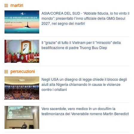
martiri
ASIA/COREA DEL SUD - “Abbiate fiducia, io ho vinto il
mondo”: presentato l’inno ufficiale della GMG Seoul
2027, nel segno dei martiri
Il "grazie" di tutto il Vietnam per il "miracolo" della
beatificazione di padre Truong Buu Diep
persecuzioni
Negli USA un disegno di legge chiede il blocco degli
aiuti alla Nigeria chiamando in causa le violenze
contro i cristiani
Vero sacerdote, vero medico In un docufilm la
testimonianza del Venerabile romeno Martin Benedict