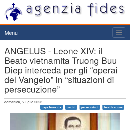
Menu
Toggl
naviga
ANGELUS - Leone XIV: il
Beato vietnamita Truong Buu
Diep interceda per gli “operai
del Vangelo” in “situazioni di
persecuzione”
domenica, 5 luglio 2026
papa leone xiv
martiri
persecuzioni
beatificazione