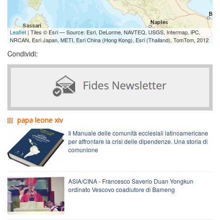
Leaflet
| Tiles © Esri — Source: Esri, DeLorme, NAVTEQ, USGS, Intermap, iPC,
NRCAN, Esri Japan, METI, Esri China (Hong Kong), Esri (Thailand), TomTom, 2012
Condividi:
papa leone xiv
Il Manuale delle comunità ecclesiali latinoamericane
per affrontare la crisi delle dipendenze. Una storia di
comunione
ASIA/CINA - Francesco Saverio Duan Yongkun
ordinato Vescovo coadiutore di Bameng