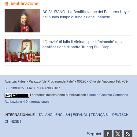
beatificazione
ASIA/LIBANO - La Beatificazione del Patriarca Hoyek
nel nuovo tempo di tribolazione libanese
Il "grazie" di tutto il Vietnam per il "miracolo" della
beatificazione di padre Truong Buu Diep
Agenzia Fides - Palazzo “de Propaganda Fide” - 00120 - Città del Vaticano Tel. +39-
06-69880115 - Fax +39-06-69880107
I contenuti del sito sono pubblicati con
Licenza Creative Commons
Attribuzione 4.0 Internazionale
INTERNAZIONALE :
ITALIANO
|
ENGLISH
|
ESPAÑOL
|
FRANÇAIS
| |
DEUTSCH
|
CHINESE
|
Seguici: