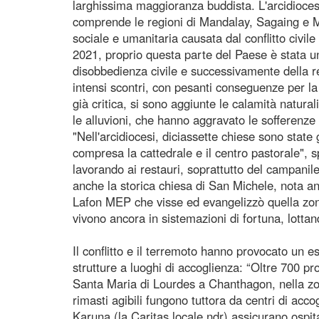
larghissima maggioranza buddista. L'arcidioces
comprende le regioni di Mandalay, Sagaing e Mag
sociale e umanitaria causata dal conflitto civil
2021, proprio questa parte del Paese è stata uno
disobbedienza civile e successivamente della 
intensi scontri, con pesanti conseguenze per la
già critica, si sono aggiunte le calamità natura
le alluvioni, che hanno aggravato le sofferenze 
"Nell'arcidiocesi, diciassette chiese sono sta
compresa la cattedrale e il centro pastorale", 
lavorando ai restauri, soprattutto del campanile 
anche la storica chiesa di San Michele, nota 
Lafon MEP che visse ed evangelizzò quella zon
vivono ancora in sistemazioni di fortuna, lotta
Il conflitto e il terremoto hanno provocato un es
strutture a luoghi di accoglienza: “Oltre 700 p
Santa Maria di Lourdes a Chanthagon, nella zo
rimasti agibili fungono tuttora da centri di acco
Karuna (la Caritas locale ndr) assicurano ospit