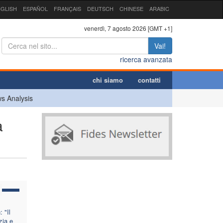
GLISH
ESPAÑOL
FRANÇAIS
DEUTSCH
CHINESE
ARABIC
venerdì, 7 agosto 2026 [GMT +1]
Vai!
ricerca avanzata
chi siamo
contatti
s Analysis
a
 "Il
zia e