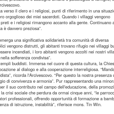
Arcivescovo.
erso il clero e i religiosi, punti di riferimento in una situaz
vero orgoglioso dei miei sacerdoti. Quando i villaggi vengono
i preti e i religiosi rimangono accanto alla gente. Continuano 
a è davvero preziosa”.
emerga una significativa solidarietà tra comunità di diversa
ci vengono distrutti, gli abitanti trovano rifugio nei villaggi b
ssere incendiati, i loro abitanti vengono accolti nei nostri vill
a nella sofferenza condivisa”.
templi buddisti. Immersa nel cuore di questa cultura, la Chie
ocazione al dialogo e alla cooperazione interreligiosa. “Manda
dista”, ricorda l'Arcivescovo. “Per questo la nostra presenza 
aggio di convivenza e armonia”. Pur rappresentando una mino
per il suo contributo nel campo dell'educazione, della promoz
la crisi sociale che perdura da ormai cinque anni, “le parroc
atori professionali, offrendo opportunità di formazione a bamb
nza di istruzione, instabilità”, riferisce mons. Tin Win.