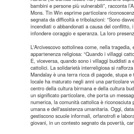
bambini e persone più vulnerabili”, racconta l’
Mons. Tin Win esprime particolare riconoscenza v
segnata da difficoltà e tribolazioni: “Sono dav
incendiati o abbandonati a causa del conflitto, 
infondere coraggio e speranza. La loro presenz
L'Arcivescovo sottolinea come, nella tragedia, 
appartenenza religiosa: “Quando i villaggi cattoli
E, viceversa, quando sono i villaggi buddisti a e
cattolici. La solidarietà interreligiosa si rafforz
Mandalay è una terra ricca di pagode, stupa e 
locale ha maturato negli anni una particolare v
centro della cultura birmana e della cultura bud
un significato particolare, che porta un mess
numerica, la comunità cattolica è riconosciuta 
umana e dell'assistenza umanitaria. Oggi, data 
gestiscono scuole informali, orfanotrofi e labor
giovani, in un contesto segnato da povertà, care