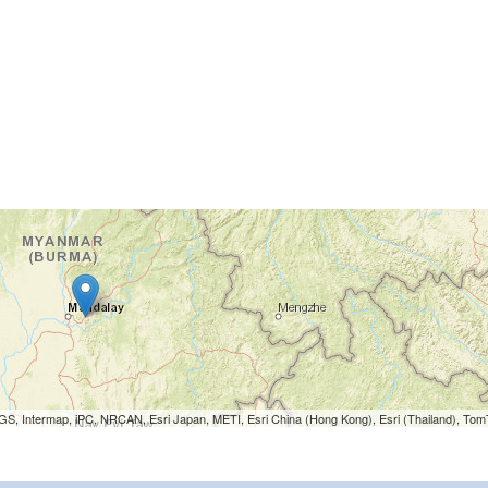
S, Intermap, iPC, NRCAN, Esri Japan, METI, Esri China (Hong Kong), Esri (Thailand), To