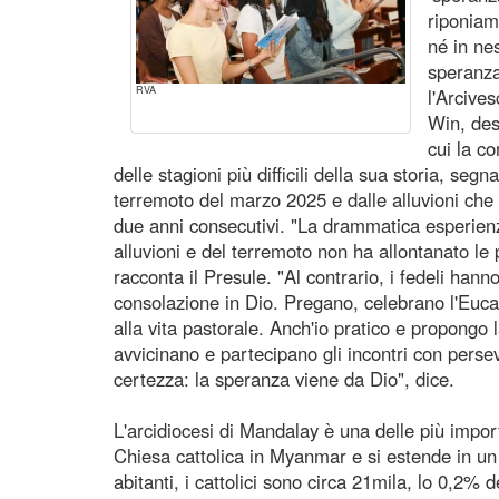
riponiam
né in ne
speranza
RVA
l'Arcive
Win, des
cui la c
delle stagioni più difficili della sua storia, segn
terremoto del marzo 2025 e dalle alluvioni che
due anni consecutivi. "La drammatica esperienz
alluvioni e del terremoto non ha allontanato le
racconta il Presule. "Al contrario, i fedeli han
consolazione in Dio. Pregano, celebrano l'Eucaris
alla vita pastorale. Anch'io pratico e propongo l
avvicinano e partecipano gli incontri con pers
certezza: la speranza viene da Dio", dice.
L'arcidiocesi di Mandalay è una delle più import
Chiesa cattolica in Myanmar e si estende in un te
abitanti, i cattolici sono circa 21mila, lo 0,2% 