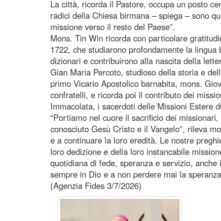
La città, ricorda il Pastore, occupa un posto c
radici della Chiesa birmana – spiega – sono qui.
missione verso il resto del Paese”.
Mons. Tin Win ricorda con particolare gratitudi
1722, che studiarono profondamente la lingua bi
dizionari e contribuirono alla nascita della lette
Gian Maria Percoto, studioso della storia e dell
primo Vicario Apostolico barnabita, mons. Giova
confratelli, e ricorda poi il contributo dei mi
Immacolata, i sacerdoti delle Missioni Estere di P
“Portiamo nel cuore il sacrificio dei missionari,
conosciuto Gesù Cristo e il Vangelo”, rileva mo
e a continuare la loro eredità. Le nostre preghier
loro dedizione e della loro instancabile missio
quotidiana di fede, speranza e servizio, anche 
sempre in Dio e a non perdere mai la speranza
(Agenzia Fides 3/7/2026)