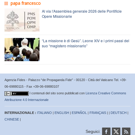
papa francesco
Al via l’Assemblea generale 2026 delle Pontificie
Opere Missionarie
“La missione è di Gesù”. Leone XIV e i primi passi del
suo “magistero missionario”
Agenzia Fides - Palazzo “de Propaganda Fide” - 00120 - Città del Vaticano Tel. +39-
06-69880115 - Fax +39-06-69880107
I contenuti del sito sono pubblicati con
Licenza Creative Commons
Attribuzione 4.0 Internazionale
INTERNAZIONALE :
ITALIANO
|
ENGLISH
|
ESPAÑOL
|
FRANÇAIS
| |
DEUTSCH
|
CHINESE
|
Seguici: