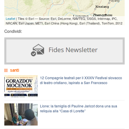
Leaflet
| Tiles © Esri — Source: Esri, DeLorme, NAVTEQ, USGS, Intermap, iPC,
NRCAN, Esri Japan, METI, Esri China (Hong Kong), Esri (Thailand), TomTom, 2012
Condividi:
santi
12 Compagnie teatrali per il XXXIV Festival slovacco
di teatro cristiano, ispirato a San Francesco
Lione: la famiglia di Pauline Jaricot dona una sua
reliquia alla “Casa di Lorette”