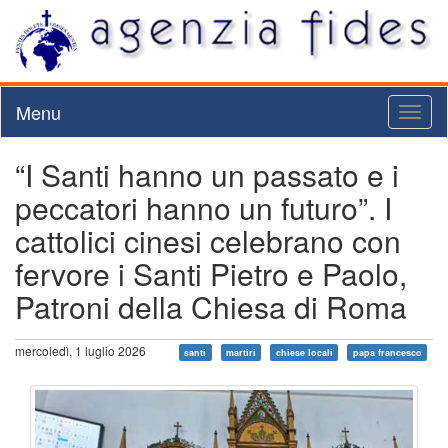
Menu
Toggl
naviga
“I Santi hanno un passato e i
peccatori hanno un futuro”. I
cattolici cinesi celebrano con
fervore i Santi Pietro e Paolo,
Patroni della Chiesa di Roma
mercoledì, 1 luglio 2026
santi
martiri
chiese locali
papa francesco