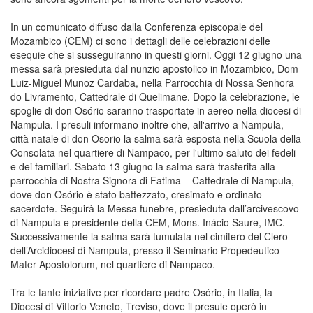
In un comunicato diffuso dalla Conferenza episcopale del
Mozambico (CEM) ci sono i dettagli delle celebrazioni delle
esequie che si susseguiranno in questi giorni. Oggi 12 giugno una
messa sarà presieduta dal nunzio apostolico in Mozambico, Dom
Luiz-Miguel Munoz Cardaba, nella Parrocchia di Nossa Senhora
do Livramento, Cattedrale di Quelimane. Dopo la celebrazione, le
spoglie di don Osório saranno trasportate in aereo nella diocesi di
Nampula. I presuli informano inoltre che, all'arrivo a Nampula,
città natale di don Osorio la salma sarà esposta nella Scuola della
Consolata nel quartiere di Nampaco, per l'ultimo saluto dei fedeli
e dei familiari. Sabato 13 giugno la salma sarà trasferita alla
parrocchia di Nostra Signora di Fatima – Cattedrale di Nampula,
dove don Osório è stato battezzato, cresimato e ordinato
sacerdote. Seguirà la Messa funebre, presieduta dall’arcivescovo
di Nampula e presidente della CEM, Mons. Inácio Saure, IMC.
Successivamente la salma sarà tumulata nel cimitero del Clero
dell’Arcidiocesi di Nampula, presso il Seminario Propedeutico
Mater Apostolorum, nel quartiere di Nampaco.
Tra le tante iniziative per ricordare padre Osório, in Italia, la
Diocesi di Vittorio Veneto, Treviso, dove il presule operò in