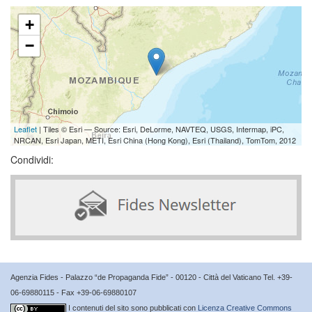
+
−
Leaflet
| Tiles © Esri — Source: Esri, DeLorme, NAVTEQ, USGS, Intermap, iPC,
NRCAN, Esri Japan, METI, Esri China (Hong Kong), Esri (Thailand), TomTom, 2012
Condividi:
Agenzia Fides - Palazzo “de Propaganda Fide” - 00120 - Città del Vaticano Tel. +39-
06-69880115 - Fax +39-06-69880107
I contenuti del sito sono pubblicati con
Licenza Creative Commons