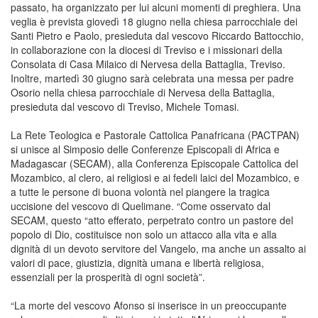
passato, ha organizzato per lui alcuni momenti di preghiera. Una
veglia è prevista giovedì 18 giugno nella chiesa parrocchiale dei
Santi Pietro e Paolo, presieduta dal vescovo Riccardo Battocchio,
in collaborazione con la diocesi di Treviso e i missionari della
Consolata di Casa Milaico di Nervesa della Battaglia, Treviso.
Inoltre, martedì 30 giugno sarà celebrata una messa per padre
Osorio nella chiesa parrocchiale di Nervesa della Battaglia,
presieduta dal vescovo di Treviso, Michele Tomasi.
La Rete Teologica e Pastorale Cattolica Panafricana (PACTPAN)
si unisce al Simposio delle Conferenze Episcopali di Africa e
Madagascar (SECAM), alla Conferenza Episcopale Cattolica del
Mozambico, al clero, ai religiosi e ai fedeli laici del Mozambico, e
a tutte le persone di buona volontà nel piangere la tragica
uccisione del vescovo di Quelimane. “Come osservato dal
SECAM, questo “atto efferato, perpetrato contro un pastore del
popolo di Dio, costituisce non solo un attacco alla vita e alla
dignità di un devoto servitore del Vangelo, ma anche un assalto ai
valori di pace, giustizia, dignità umana e libertà religiosa,
essenziali per la prosperità di ogni società”.
“La morte del vescovo Afonso si inserisce in un preoccupante