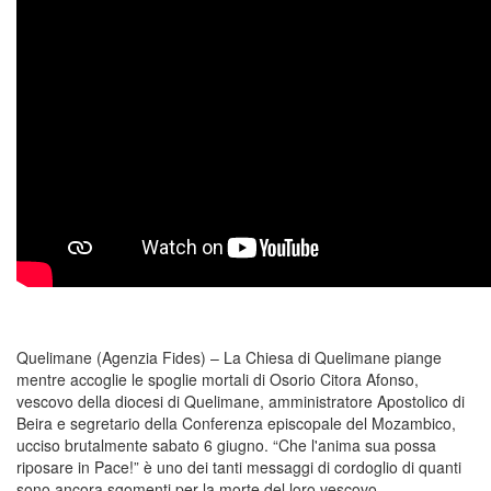
Quelimane (Agenzia Fides) – La Chiesa di Quelimane piange
mentre accoglie le spoglie mortali di Osorio Citora Afonso,
vescovo della diocesi di Quelimane, amministratore Apostolico di
Beira e segretario della Conferenza episcopale del Mozambico,
ucciso brutalmente sabato 6 giugno. “Che l'anima sua possa
riposare in Pace!” è uno dei tanti messaggi di cordoglio di quanti
sono ancora sgomenti per la morte del loro vescovo.