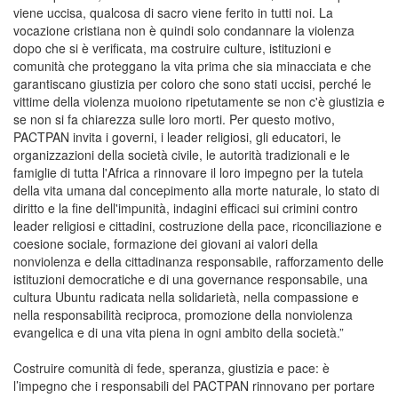
viene uccisa, qualcosa di sacro viene ferito in tutti noi. La
vocazione cristiana non è quindi solo condannare la violenza
dopo che si è verificata, ma costruire culture, istituzioni e
comunità che proteggano la vita prima che sia minacciata e che
garantiscano giustizia per coloro che sono stati uccisi, perché le
vittime della violenza muoiono ripetutamente se non c'è giustizia e
se non si fa chiarezza sulle loro morti. Per questo motivo,
PACTPAN invita i governi, i leader religiosi, gli educatori, le
organizzazioni della società civile, le autorità tradizionali e le
famiglie di tutta l'Africa a rinnovare il loro impegno per la tutela
della vita umana dal concepimento alla morte naturale, lo stato di
diritto e la fine dell'impunità, indagini efficaci sui crimini contro
leader religiosi e cittadini, costruzione della pace, riconciliazione e
coesione sociale, formazione dei giovani ai valori della
nonviolenza e della cittadinanza responsabile, rafforzamento delle
istituzioni democratiche e di una governance responsabile, una
cultura Ubuntu radicata nella solidarietà, nella compassione e
nella responsabilità reciproca, promozione della nonviolenza
evangelica e di una vita piena in ogni ambito della società.”
Costruire comunità di fede, speranza, giustizia e pace: è
l’impegno che i responsabili del PACTPAN rinnovano per portare