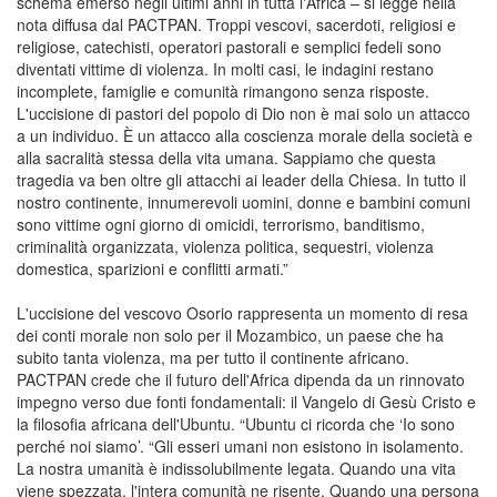
schema emerso negli ultimi anni in tutta l'Africa – si legge nella
nota diffusa dal PACTPAN. Troppi vescovi, sacerdoti, religiosi e
religiose, catechisti, operatori pastorali e semplici fedeli sono
diventati vittime di violenza. In molti casi, le indagini restano
incomplete, famiglie e comunità rimangono senza risposte.
L'uccisione di pastori del popolo di Dio non è mai solo un attacco
a un individuo. È un attacco alla coscienza morale della società e
alla sacralità stessa della vita umana. Sappiamo che questa
tragedia va ben oltre gli attacchi ai leader della Chiesa. In tutto il
nostro continente, innumerevoli uomini, donne e bambini comuni
sono vittime ogni giorno di omicidi, terrorismo, banditismo,
criminalità organizzata, violenza politica, sequestri, violenza
domestica, sparizioni e conflitti armati.”
L'uccisione del vescovo Osorio rappresenta un momento di resa
dei conti morale non solo per il Mozambico, un paese che ha
subito tanta violenza, ma per tutto il continente africano.
PACTPAN crede che il futuro dell'Africa dipenda da un rinnovato
impegno verso due fonti fondamentali: il Vangelo di Gesù Cristo e
la filosofia africana dell'Ubuntu. “Ubuntu ci ricorda che ‘Io sono
perché noi siamo’. “Gli esseri umani non esistono in isolamento.
La nostra umanità è indissolubilmente legata. Quando una vita
viene spezzata, l'intera comunità ne risente. Quando una persona