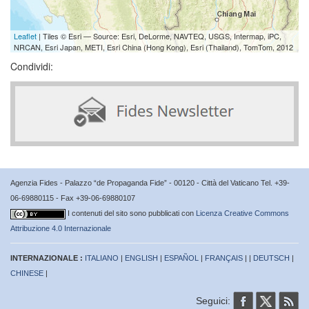
Leaflet
| Tiles © Esri — Source: Esri, DeLorme, NAVTEQ, USGS, Intermap, iPC,
NRCAN, Esri Japan, METI, Esri China (Hong Kong), Esri (Thailand), TomTom, 2012
Condividi:
Agenzia Fides - Palazzo “de Propaganda Fide” - 00120 - Città del Vaticano Tel. +39-
06-69880115 - Fax +39-06-69880107
I contenuti del sito sono pubblicati con
Licenza Creative Commons
Attribuzione 4.0 Internazionale
INTERNAZIONALE :
ITALIANO
|
ENGLISH
|
ESPAÑOL
|
FRANÇAIS
| |
DEUTSCH
|
CHINESE
|
Seguici: