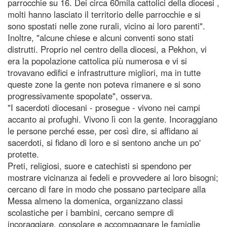
parrocchie su 16. Dei circa 60mila cattolici della diocesi ,
molti hanno lasciato il territorio delle parrocchie e si
sono spostati nelle zone rurali, vicino ai loro parenti".
Inoltre, "alcune chiese e alcuni conventi sono stati
distrutti. Proprio nel centro della diocesi, a Pekhon, vi
era la popolazione cattolica più numerosa e vi si
trovavano edifici e infrastrutture migliori, ma in tutte
queste zone la gente non poteva rimanere e si sono
progressivamente spopolate", osserva.
"I sacerdoti diocesani - prosegue - vivono nei campi
accanto ai profughi. Vivono lì con la gente. Incoraggiano
le persone perché esse, per così dire, si affidano ai
sacerdoti, si fidano di loro e si sentono anche un po'
protette.
Preti, religiosi, suore e catechisti si spendono per
mostrare vicinanza ai fedeli e provvedere ai loro bisogni;
cercano di fare in modo che possano partecipare alla
Messa almeno la domenica, organizzano classi
scolastiche per i bambini, cercano sempre di
incoraggiare, consolare e accompagnare le famiglie