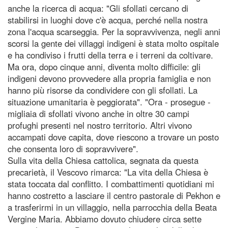
anche la ricerca di acqua: "Gli sfollati cercano di
stabilirsi in luoghi dove c'è acqua, perché nella nostra
zona l'acqua scarseggia. Per la sopravvivenza, negli anni
scorsi la gente dei villaggi indigeni è stata molto ospitale
e ha condiviso i frutti della terra e i terreni da coltivare.
Ma ora, dopo cinque anni, diventa molto difficile: gli
indigeni devono provvedere alla propria famiglia e non
hanno più risorse da condividere con gli sfollati. La
situazione umanitaria è peggiorata". "Ora - prosegue -
migliaia di sfollati vivono anche in oltre 30 campi
profughi presenti nel nostro territorio. Altri vivono
accampati dove capita, dove riescono a trovare un posto
che consenta loro di sopravvivere".
Sulla vita della Chiesa cattolica, segnata da questa
precarietà, il Vescovo rimarca: "La vita della Chiesa è
stata toccata dal conflitto. I combattimenti quotidiani mi
hanno costretto a lasciare il centro pastorale di Pekhon e
a trasferirmi in un villaggio, nella parrocchia della Beata
Vergine Maria. Abbiamo dovuto chiudere circa sette