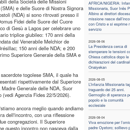
bili della Società delle Missioni
AFRICA/NIGERIA: Infan
 (SMA) e delle Suore di Nostra Signora
Missionaria, Suor Inês P
Albino ai direttori diocesa
stoli (NDA) si sono ritrovati presso il
missione nasce dall’inco
omus Fidei delle Suore del Cuore
con Cristo e si esprime 
ico di Gesù a Lagos per celebrare uno
servizio
ario triplice giubileo: 170 anni della
data dal Venerabile Melchior de
2026-08-06
La Presidenza cerca di
résillac; 150 anni delle NDA; e 200
stemperare le tensioni c
 primo Superiore Generale della SMA e
Chiesa cattolica dopo le
dichiarazioni del cardina
Onaiyekan
, sacerdote togolese SMA, il quale ha
2026-08-05
esentati rispettivamente dal Superiore
L’Infanzia Missionaria tagl
a Madre Generale delle NDA, Suor
traguardo dei 25 anni.
io (vedi Agenzia Fides 22/5/2026).
Germoglio di speranza pe
popolo e la comunità
ecclesiale
a: "stiamo ancora meglio quando andiamo
a dell'incontro, con una riflessione
2026-08-04
due congregazioni. Il Superiore
Viva emozione per l’omic
e questo incontro non nasceva dalla
padre Oyetoro; sollievo p