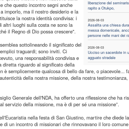
liberazione del seminaris
e che questo incontro segni anche
rapito a Otukpo,
 a imporlo, ma il nostro desiderio e la
tuisce la nostra identità condivisa: i
2026-08-03
 altri luoghi sulla costa ne sono la
Assalita una chiesa dura
messa domenicale, anco
nché il Regno di Dio possa crescere".
persone nelle mani dei ra
semblea sottolineando il significato del
2026-08-03
emplici traguardi; sono inviti. Ci
Ucciso un sacerdote in 
evuto, una responsabilità condivisa e
agguato stradale
diretta riguardo al significato della
n è semplicemente qualcosa di bello da fare, o piacevole... f
'autenticità della nostra missione, della nostra testimonianza,
iglio Generale dell'NDA, ha offerto una riflessione che ha ri
 al servizio della missione, ma è di per sé una missione”.
ll'Eucaristia nella festa di San Giustino, martire che diede la
le di un incontro di missionari che rinnovavano il loro comune