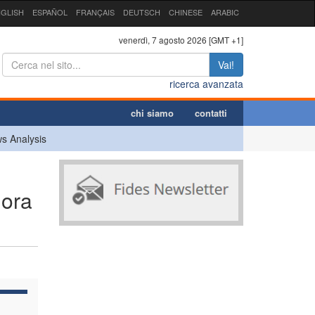
GLISH
ESPAÑOL
FRANÇAIS
DEUTSCH
CHINESE
ARABIC
venerdì, 7 agosto 2026 [GMT +1]
Vai!
ricerca avanzata
chi siamo
contatti
s Analysis
nora