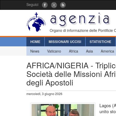
Seguici
Organo di informazione delle Pontificie
HOME
MISSIONARI UCCISI
STATISTICHE
News
Vaticano
Africa
Asia
America
AFRICA/NIGERIA - Triplice
Società delle Missioni Af
degli Apostoli
mercoledì, 3 giugno 2026
Lagos (A
unito st