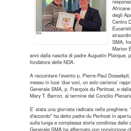
responsa
Africane
degli Apo
Centro D
Eucarist
SMA
straordin
SMA, fon
Marion B
anni dalla nascita di padre Augustin Planque,
fondatore delle NDA.
A raccontare l’evento p. Pierre-Paul Dossekpli
messo in luce ‘due voci, un solo carisma’ rappr
Generale SMA, p. François du Penhoat, e dall
Mary T. Barron, al termine del Concilio Plenar
E’ stata una giornata radicata nella preghier
d'accordo" ha detto padre du Penhoat in apertur
sulla lunga e complessa storia condivisa dalle 
Generale SMA ha affermato con convinzione ch