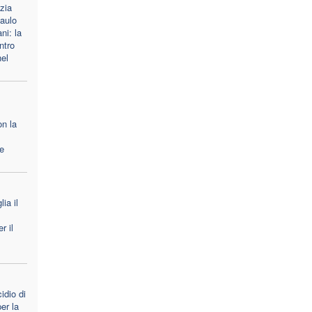
zia
aulo
ni: la
ntro
nel
on la
le
ia il
r il
idio di
er la