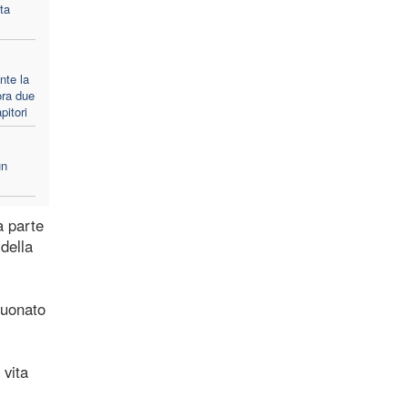
ta
nte la
ra due
pitori
un
a parte
 della
suonato
 vita