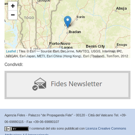
+
−
Leaflet
| Tiles © Esri — Source: Esri, DeLorme, NAVTEQ, USGS, Intermap, iPC,
NRCAN, Esri Japan, METI, Esri China (Hong Kong), Esri (Thailand), TomTom, 2012
Condividi:
Agenzia Fides - Palazzo “de Propaganda Fide” - 00120 - Città del Vaticano Tel. +39-
06-69880115 - Fax +39-06-69880107
I contenuti del sito sono pubblicati con
Licenza Creative Commons
Attribuzione 4.0 Internazionale