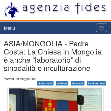
Menu
Toggl
naviga
ASIA/MONGOLIA - Padre
Costa: La Chiesa in Mongolia
è anche “laboratorio” di
sinodalità e inculturazione
martedì, 19 maggio 2026
chiese locali
missione
sinodalità
inculturazione