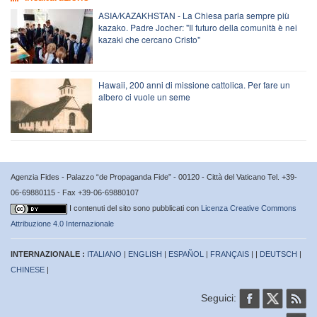
ASIA/KAZAKHSTAN - La Chiesa parla sempre più
kazako. Padre Jocher: "Il futuro della comunità è nei
kazaki che cercano Cristo"
Hawaii, 200 anni di missione cattolica. Per fare un
albero ci vuole un seme
Agenzia Fides - Palazzo “de Propaganda Fide” - 00120 - Città del Vaticano Tel. +39-
06-69880115 - Fax +39-06-69880107
I contenuti del sito sono pubblicati con
Licenza Creative Commons
Attribuzione 4.0 Internazionale
INTERNAZIONALE :
ITALIANO
|
ENGLISH
|
ESPAÑOL
|
FRANÇAIS
| |
DEUTSCH
|
CHINESE
|
Seguici: