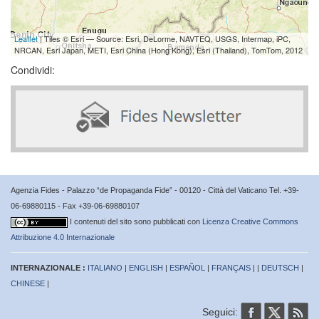
Leaflet
| Tiles © Esri — Source: Esri, DeLorme, NAVTEQ, USGS, Intermap, iPC,
NRCAN, Esri Japan, METI, Esri China (Hong Kong), Esri (Thailand), TomTom, 2012
Condividi:
Agenzia Fides - Palazzo “de Propaganda Fide” - 00120 - Città del Vaticano Tel. +39-
06-69880115 - Fax +39-06-69880107
I contenuti del sito sono pubblicati con
Licenza Creative Commons
Attribuzione 4.0 Internazionale
INTERNAZIONALE :
ITALIANO
|
ENGLISH
|
ESPAÑOL
|
FRANÇAIS
| |
DEUTSCH
|
CHINESE
|
Seguici: