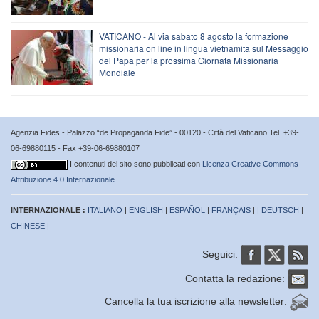
VATICANO - Al via sabato 8 agosto la formazione
missionaria on line in lingua vietnamita sul Messaggio
del Papa per la prossima Giornata Missionaria
Mondiale
Agenzia Fides - Palazzo “de Propaganda Fide” - 00120 - Città del Vaticano Tel. +39-
06-69880115 - Fax +39-06-69880107
I contenuti del sito sono pubblicati con
Licenza Creative Commons
Attribuzione 4.0 Internazionale
INTERNAZIONALE :
ITALIANO
|
ENGLISH
|
ESPAÑOL
|
FRANÇAIS
| |
DEUTSCH
|
CHINESE
|
Seguici:
Contatta la redazione:
Cancella la tua iscrizione alla newsletter: