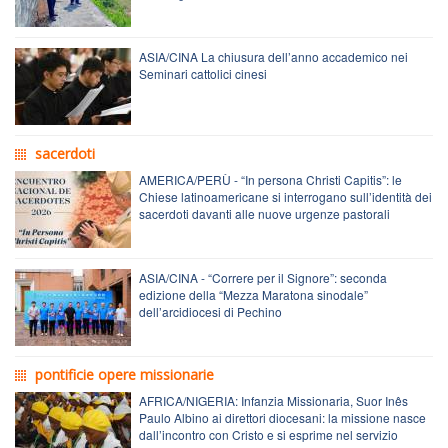
ASIA/CINA La chiusura dell’anno accademico nei
Seminari cattolici cinesi
sacerdoti
AMERICA/PERÙ - “In persona Christi Capitis”: le
Chiese latinoamericane si interrogano sull’identità dei
sacerdoti davanti alle nuove urgenze pastorali
ASIA/CINA - “Correre per il Signore”: seconda
edizione della “Mezza Maratona sinodale”
dell’arcidiocesi di Pechino
pontificie opere missionarie
AFRICA/NIGERIA: Infanzia Missionaria, Suor Inês
Paulo Albino ai direttori diocesani: la missione nasce
dall’incontro con Cristo e si esprime nel servizio