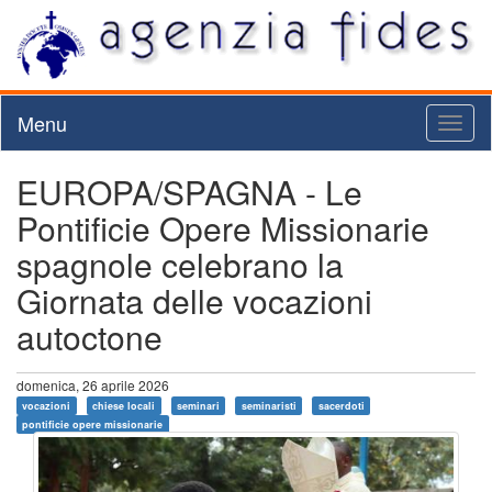
Menu
Toggl
naviga
EUROPA/SPAGNA - Le
Pontificie Opere Missionarie
spagnole celebrano la
Giornata delle vocazioni
autoctone
domenica, 26 aprile 2026
vocazioni
chiese locali
seminari
seminaristi
sacerdoti
pontificie opere missionarie