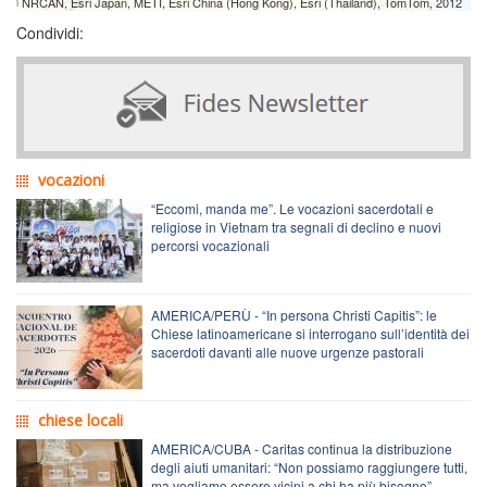
NRCAN, Esri Japan, METI, Esri China (Hong Kong), Esri (Thailand), TomTom, 2012
Condividi:
vocazioni
“Eccomi, manda me”. Le vocazioni sacerdotali e
religiose in Vietnam tra segnali di declino e nuovi
percorsi vocazionali
AMERICA/PERÙ - “In persona Christi Capitis”: le
Chiese latinoamericane si interrogano sull’identità dei
sacerdoti davanti alle nuove urgenze pastorali
chiese locali
AMERICA/CUBA - Caritas continua la distribuzione
degli aiuti umanitari: “Non possiamo raggiungere tutti,
ma vogliamo essere vicini a chi ha più bisogno”