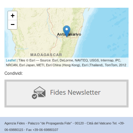
+
−
Leaflet
| Tiles © Esri — Source: Esri, DeLorme, NAVTEQ, USGS, Intermap, iPC,
NRCAN, Esri Japan, METI, Esri China (Hong Kong), Esri (Thailand), TomTom, 2012
Condividi:
Agenzia Fides - Palazzo “de Propaganda Fide” - 00120 - Città del Vaticano Tel. +39-
06-69880115 - Fax +39-06-69880107