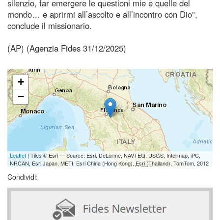
silenzio, far emergere le questioni mie e quelle del
mondo… e aprirmi all’ascolto e all’incontro con Dio”,
conclude il missionario.
(AP) (Agenzia Fides 31/12/2025)
+
−
Leaflet
| Tiles © Esri — Source: Esri, DeLorme, NAVTEQ, USGS, Intermap, iPC,
NRCAN, Esri Japan, METI, Esri China (Hong Kong), Esri (Thailand), TomTom, 2012
Condividi: