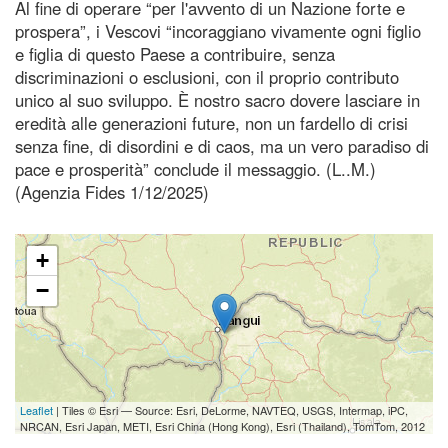
Al fine di operare “per l'avvento di un Nazione forte e
prospera”, i Vescovi “incoraggiano vivamente ogni figlio
e figlia di questo Paese a contribuire, senza
discriminazioni o esclusioni, con il proprio contributo
unico al suo sviluppo. È nostro sacro dovere lasciare in
eredità alle generazioni future, non un fardello di crisi
senza fine, di disordini e di caos, ma un vero paradiso di
pace e prosperità” conclude il messaggio. (L..M.)
(Agenzia Fides 1/12/2025)
+
−
Leaflet
| Tiles © Esri — Source: Esri, DeLorme, NAVTEQ, USGS, Intermap, iPC,
NRCAN, Esri Japan, METI, Esri China (Hong Kong), Esri (Thailand), TomTom, 2012