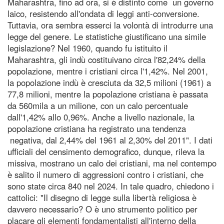
Maharashtra, fino ad ora, si è distinto come un governo
laico, resistendo all'ondata di leggi anti-conversione.
Tuttavia, ora sembra esserci la volontà di introdurre una
legge del genere. Le statistiche giustificano una simile
legislazione? Nel 1960, quando fu istituito il
Maharashtra, gli indù costituivano circa l'82,24% della
popolazione, mentre i cristiani circa l'1,42%. Nel 2001,
la popolazione indù è cresciuta da 32,5 milioni (1961) a
77,8 milioni, mentre la popolazione cristiana è passata
da 560mila a un milione, con un calo percentuale
dall'1,42% allo 0,96%. Anche a livello nazionale, la
popolazione cristiana ha registrato una tendenza
negativa, dal 2,44% del 1961 al 2,30% del 2011". I dati
ufficiali del censimento demografico, dunque, rileva la
missiva, mostrano un calo dei cristiani, ma nel contempo
è salito il numero di aggressioni contro i cristiani, che
sono state circa 840 nel 2024. In tale quadro, chiedono i
cattolici: "Il disegno di legge sulla libertà religiosa è
davvero necessario? O è uno strumento politico per
placare gli elementi fondamentalisti all'interno della