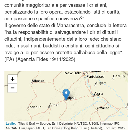
comunità maggioritaria e per vessare i cristiani,
penalizzando la loro opera, ostacolando atti di carità,
compassione e pacifica convivenza?".
Il governo dello stato di Maharashtra, conclude la lettera
"ha la responsabilità di salvaguardare i diritti di tutti i
cittadini, indipendentemente dalla loro fede: che siano
indù, musulmani, buddisti o cristiani, ogni cittadino si
rivolge a lei per essere protetto dall'abuso della legge".
(PA) (Agenzia Fides 19/11/2025)
+
−
Leaflet
| Tiles © Esri — Source: Esri, DeLorme, NAVTEQ, USGS, Intermap, iPC,
NRCAN, Esri Japan, METI, Esri China (Hong Kong), Esri (Thailand), TomTom, 2012