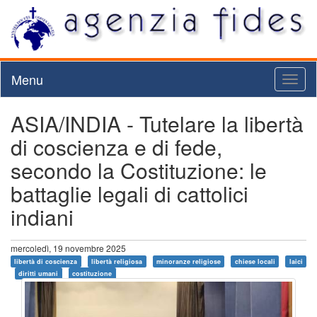
Menu
Toggl
naviga
ASIA/INDIA - Tutelare la libertà
di coscienza e di fede,
secondo la Costituzione: le
battaglie legali di cattolici
indiani
mercoledì, 19 novembre 2025
libertà di coscienza
libertà religiosa
minoranze religiose
chiese locali
laici
diritti umani
costituzione