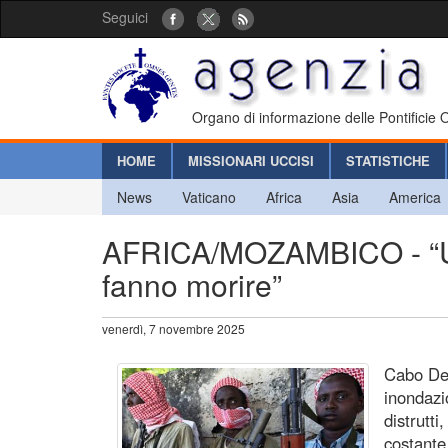
Seguici
Organo di informazione delle Pontificie
HOME
MISSIONARI UCCISI
STATISTICHE
News
Vaticano
Africa
Asia
America
AFRICA/MOZAMBICO - “Una r
fanno morire”
venerdì, 7 novembre 2025
Cabo Del
inondazi
distrutti
costante