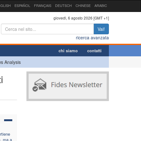
GLISH
ESPAÑOL
FRANÇAIS
DEUTSCH
CHINESE
ARABIC
giovedì, 6 agosto 2026 [GMT +1]
Vai!
ricerca avanzata
chi siamo
contatti
s Analysis
i
rtiene
e, ma a