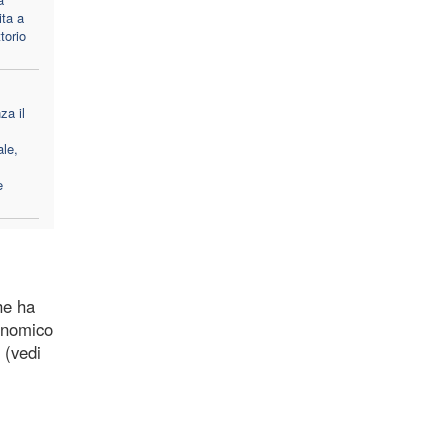
ita a
ttorio
za il
le,
e
he ha
conomico
 (vedi