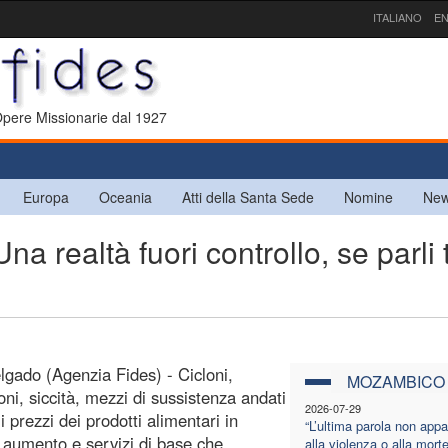
ITALIANO
EN
 Opere Missionarie dal 1927
Europa
Oceania
Atti della Santa Sede
Nomine
New
ealtà fuori controllo, se parli t
gado (Agenzia Fides) - Cicloni,
MOZAMBICO
oni, siccità, mezzi di sussistenza andati
2026-07-29
, i prezzi dei prodotti alimentari in
“L’ultima parola non appa
 aumento e servizi di base che
alla violenza o alla mort