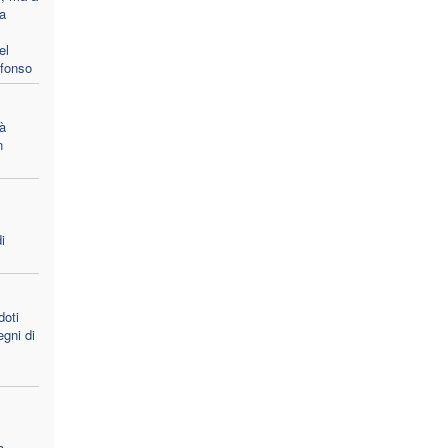
la
el
Afonso
à
n
i
doti
egni di
a