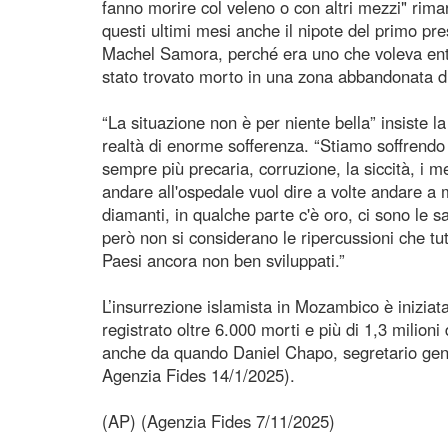
fanno morire col veleno o con altri mezzi" rimarc
questi ultimi mesi anche il nipote del primo p
Machel Samora, perché era uno che voleva entra
stato trovato morto in una zona abbandonata d
“La situazione non è per niente bella” insiste
realtà di enorme sofferenza. “Stiamo soffrendo
sempre più precaria, corruzione, la siccità, i 
andare all'ospedale vuol dire a volte andare a mo
diamanti, in qualche parte c'è oro, ci sono le sa
però non si considerano le ripercussioni che tut
Paesi ancora non ben sviluppati.”
L’insurrezione islamista in Mozambico è inizi
registrato oltre 6.000 morti e più di 1,3 milioni 
anche da quando Daniel Chapo, segretario gener
Agenzia Fides 14/1/2025).
(AP) (Agenzia Fides 7/11/2025)