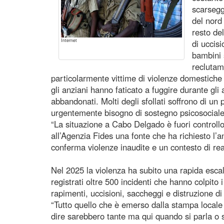
scarsegg
del nord
resto de
Internet
di uccisi
bambini s
reclutam
particolarmente vittime di violenze domestiche 
gli anziani hanno faticato a fuggire durante gli 
abbandonati. Molti degli sfollati soffrono di un
urgentemente bisogno di sostegno psicosociale
“La situazione a Cabo Delgado è fuori controll
all’Agenzia Fides una fonte che ha richiesto l’
conferma violenze inaudite e un contesto di r
Nel 2025 la violenza ha subito una rapida escala
registrati oltre 500 incidenti che hanno colpito i c
rapimenti, uccisioni, saccheggi e distruzione di 
“Tutto quello che è emerso dalla stampa locale 
dire sarebbero tante ma qui quando si parla o si 