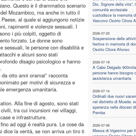
Dio, Signore della vita”: 
iano. Questo è il drammatico scenario
comunità ecclesiale
 del Mozambico, ma anche in tutto il
custodisce la memoria d
l Paese, al quale si aggiungono notizie
Vescovo Osório Citora 
oni, rapimenti e violenze sessuali. I
ono i più colpiti, oggetto di
2026-07-20
Sospensione delle attivit
ento forzato. Le donne sono
festive in memoria di do
e sessuali, le persone con disabilità e
Osório Citora Afonso
attacchi e alcuni sono stati
 profondo disagio psicologico e hanno
2026-07-19
A Cabo Delgado 900mila
.
persone hanno bisogno d
o da otto anni oramai” racconta
assistenza umanitaria
anonimato per motivi di sicurezza e
eale emergenza umanitaria.
2026-07-14
Ordinati due nuovi sacer
nel distretto di Mueda: s
tion. Alla fine di agosto, sono stati
speranza nella diocesi di
ivili, tra cui incursioni nei villaggi,
Pemba
case e infrastrutture.
fino ad oggi è realtà pura. Le cose da
2026-07-06
dice la verità, se non arriva un tiro ti
Messa di trigesimo per il
vescovo Osório Citora: l