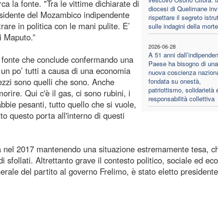
a la fonte. "Tra le vittime dichiarate di
diocesi di Quelimane inv
residente del Mozambico indipendente
rispettare il segreto istru
re in politica con le mani pulite. E’
sulle indagini della morte
i Maputo.”
2026-06-28
A 51 anni dall’indipenden
 la fonte che conclude confermando una
Paese ha bisogno di una
 un po’ tutti a causa di una economia
nuova coscienza naziona
mezzi sono quelli che sono. Anche
fondata su onestà,
patriottismo, solidarietà 
rire. Qui c'è il gas, ci sono rubini, i
responsabilità collettiva
bbie pesanti, tutto quello che si vuole,
to questo porta all'interno di questi
ata nel 2017 mantenendo una situazione estremamente tesa, c
di sfollati. Altrettanto grave il contesto politico, sociale ed e
ale del partito al governo Frelimo, è stato eletto presidente