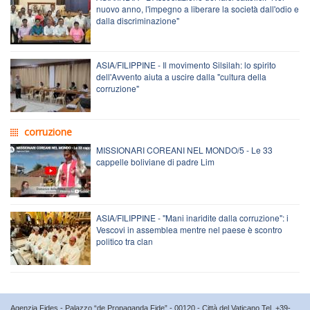
nuovo anno, l'impegno a liberare la società dall'odio e
dalla discriminazione"
ASIA/FILIPPINE - Il movimento Silsilah: lo spirito
dell'Avvento aiuta a uscire dalla "cultura della
corruzione"
corruzione
MISSIONARI COREANI NEL MONDO/5 - Le 33
cappelle boliviane di padre Lim
ASIA/FILIPPINE - "Mani inaridite dalla corruzione": i
Vescovi in assemblea mentre nel paese è scontro
politico tra clan
Agenzia Fides - Palazzo “de Propaganda Fide” - 00120 - Città del Vaticano Tel. +39-