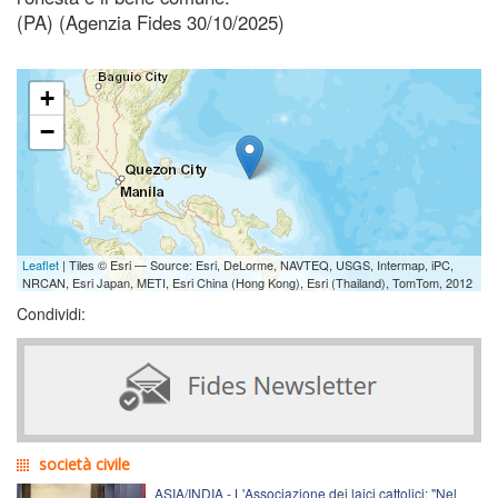
(PA) (Agenzia Fides 30/10/2025)
+
−
Leaflet
| Tiles © Esri — Source: Esri, DeLorme, NAVTEQ, USGS, Intermap, iPC,
NRCAN, Esri Japan, METI, Esri China (Hong Kong), Esri (Thailand), TomTom, 2012
Condividi:
società civile
ASIA/INDIA - L'Associazione dei laici cattolici: "Nel