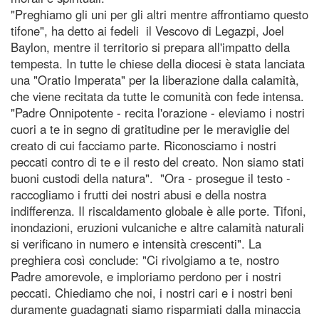
"Preghiamo gli uni per gli altri mentre affrontiamo questo
tifone", ha detto ai fedeli il Vescovo di Legazpi, Joel
Baylon, mentre il territorio si prepara all'impatto della
tempesta. In tutte le chiese della diocesi è stata lanciata
una "Oratio Imperata" per la liberazione dalla calamità,
che viene recitata da tutte le comunità con fede intensa.
"Padre Onnipotente - recita l'orazione - eleviamo i nostri
cuori a te in segno di gratitudine per le meraviglie del
creato di cui facciamo parte. Riconosciamo i nostri
peccati contro di te e il resto del creato. Non siamo stati
buoni custodi della natura". "Ora - prosegue il testo -
raccogliamo i frutti dei nostri abusi e della nostra
indifferenza. Il riscaldamento globale è alle porte. Tifoni,
inondazioni, eruzioni vulcaniche e altre calamità naturali
si verificano in numero e intensità crescenti". La
preghiera così conclude: "Ci rivolgiamo a te, nostro
Padre amorevole, e imploriamo perdono per i nostri
peccati. Chiediamo che noi, i nostri cari e i nostri beni
duramente guadagnati siamo risparmiati dalla minaccia