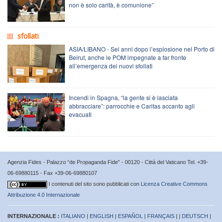
non è solo carità, è comunione”
sfollati
ASIA/LIBANO - Sei anni dopo l’esplosione nel Porto di
Beirut, anche le POM impegnate a far fronte
all’emergenza dei nuovi sfollati
Incendi in Spagna, “la gente si è lasciata
abbracciare”: parrocchie e Caritas accanto agli
evacuati
Agenzia Fides - Palazzo “de Propaganda Fide” - 00120 - Città del Vaticano Tel. +39-
06-69880115 - Fax +39-06-69880107
I contenuti del sito sono pubblicati con
Licenza Creative Commons
Attribuzione 4.0 Internazionale
INTERNAZIONALE :
ITALIANO
|
ENGLISH
|
ESPAÑOL
|
FRANÇAIS
| |
DEUTSCH
|