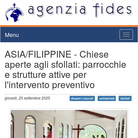
Menu
Toggl
naviga
ASIA/FILIPPINE - Chiese
aperte agli sfollati: parrocchie
e strutture attive per
l'intervento preventivo
giovedì, 25 settembre 2025
disastri naturali
solidarietà
sfollati