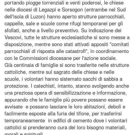
portando piogge torrenziali e venti poderosi, le chiese
nelle diocesi di Legazpi e Sorsogon (entrambe nel Sud
dell'isola di Luzon) hanno aperto strutture parrocchiali,
cappelle, sale e scuole come rifugi temporanei per gli
sfollati, anche a livello preventivo. Su indicazione dei
Vescovi, tutte le strutture ecclesiastiche si sono messe a
disposizione, mentre sono stati attivati appositi "comitati
parrocchiali di risposta alle catastrofi", in coordinamento
con le Commissioni diocesane per l'azione sociale.
Già centinaia di famiglie si sono trasferite nelle strutture
cattoliche, mentre sul sagrato delle chiese e nelle
scuole, i volontari hanno sistemato sacchi di sabbia a
protezione. I catechisti, intanto, stanno svolgendo anche
una preziosa opera di sensibilizzazione e informazione,
appurando che le famiglie più povere possano essere
avvisate e possano lasciare le loro abitazioni, deboli e
facilmente esposte alla furia del tifone, per trasferirsi
temporaneamente in edifici di cemento dove i volontari
cattolici si prenderanno cura dei loro bisogno materiali,
morali e spirituali.