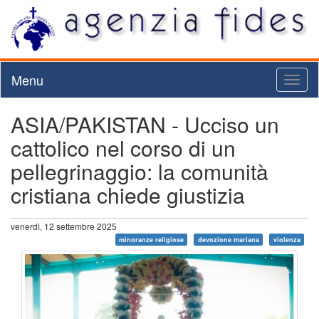
Menu
Toggl
naviga
ASIA/PAKISTAN - Ucciso un
cattolico nel corso di un
pellegrinaggio: la comunità
cristiana chiede giustizia
venerdì, 12 settembre 2025
minoranze religiose
devozione mariana
violenza