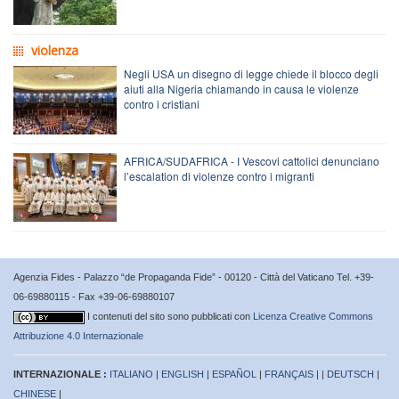
violenza
Negli USA un disegno di legge chiede il blocco degli
aiuti alla Nigeria chiamando in causa le violenze
contro i cristiani
AFRICA/SUDAFRICA - I Vescovi cattolici denunciano
l’escalation di violenze contro i migranti
Agenzia Fides - Palazzo “de Propaganda Fide” - 00120 - Città del Vaticano Tel. +39-
06-69880115 - Fax +39-06-69880107
I contenuti del sito sono pubblicati con
Licenza Creative Commons
Attribuzione 4.0 Internazionale
INTERNAZIONALE :
ITALIANO
|
ENGLISH
|
ESPAÑOL
|
FRANÇAIS
| |
DEUTSCH
|
CHINESE
|