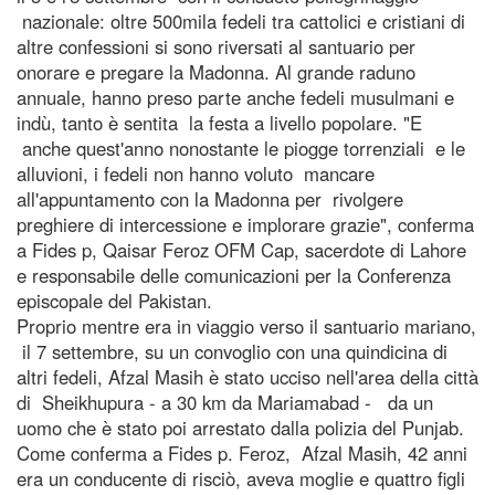
nazionale: oltre 500mila fedeli tra cattolici e cristiani di
altre confessioni si sono riversati al santuario per
onorare e pregare la Madonna. Al grande raduno
annuale, hanno preso parte anche fedeli musulmani e
indù, tanto è sentita la festa a livello popolare. "E
anche quest'anno nonostante le piogge torrenziali e le
alluvioni, i fedeli non hanno voluto mancare
all'appuntamento con la Madonna per rivolgere
preghiere di intercessione e implorare grazie", conferma
a Fides p, Qaisar Feroz OFM Cap, sacerdote di Lahore
e responsabile delle comunicazioni per la Conferenza
episcopale del Pakistan.
Proprio mentre era in viaggio verso il santuario mariano,
il 7 settembre, su un convoglio con una quindicina di
altri fedeli, Afzal Masih è stato ucciso nell'area della città
di Sheikhupura - a 30 km da Mariamabad - da un
uomo che è stato poi arrestato dalla polizia del Punjab.
Come conferma a Fides p. Feroz, Afzal Masih, 42 anni
era un conducente di risciò, aveva moglie e quattro figli