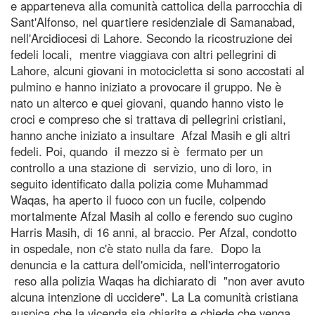
e apparteneva alla comunità cattolica della parrocchia di
Sant'Alfonso, nel quartiere residenziale di Samanabad,
nell'Arcidiocesi di Lahore. Secondo la ricostruzione dei
fedeli locali, mentre viaggiava con altri pellegrini di
Lahore, alcuni giovani in motocicletta si sono accostati al
pulmino e hanno iniziato a provocare il gruppo. Ne è
nato un alterco e quei giovani, quando hanno visto le
croci e compreso che si trattava di pellegrini cristiani,
hanno anche iniziato a insultare Afzal Masih e gli altri
fedeli. Poi, quando il mezzo si è fermato per un
controllo a una stazione di servizio, uno di loro, in
seguito identificato dalla polizia come Muhammad
Waqas, ha aperto il fuoco con un fucile, colpendo
mortalmente Afzal Masih al collo e ferendo suo cugino
Harris Masih, di 16 anni, al braccio. Per Afzal, condotto
in ospedale, non c'è stato nulla da fare. Dopo la
denuncia e la cattura dell'omicida, nell'interrogatorio
reso alla polizia Waqas ha dichiarato di "non aver avuto
alcuna intenzione di uccidere". La La comunità cristiana
auspica che la vicenda sia chiarita e chiede che venga