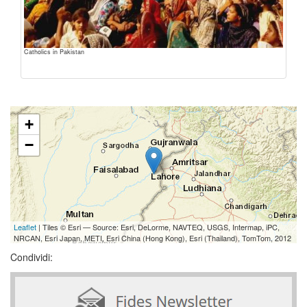
Catholics in Pakistan
+
−
Leaflet
| Tiles © Esri — Source: Esri, DeLorme, NAVTEQ, USGS, Intermap, iPC,
NRCAN, Esri Japan, METI, Esri China (Hong Kong), Esri (Thailand), TomTom, 2012
Condividi: